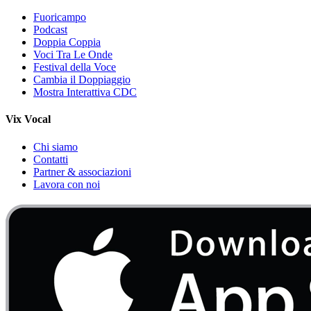
Fuoricampo
Podcast
Doppia Coppia
Voci Tra Le Onde
Festival della Voce
Cambia il Doppiaggio
Mostra Interattiva CDC
Vix Vocal
Chi siamo
Contatti
Partner & associazioni
Lavora con noi