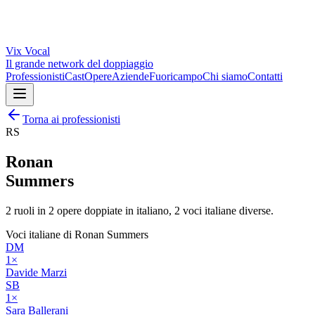
Vix
Vocal
Il grande network del doppiaggio
Professionisti
Cast
Opere
Aziende
Fuoricampo
Chi siamo
Contatti
Torna ai professionisti
RS
Ronan
Summers
2
ruoli in
2
opere doppiate in italiano,
2
voci italiane diverse.
Voci italiane di
Ronan Summers
DM
1
×
Davide Marzi
SB
1
×
Sara Ballerani