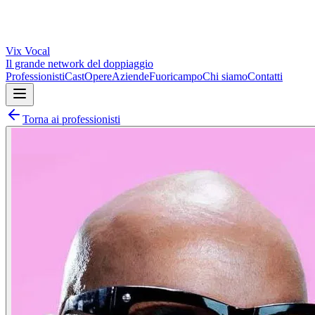
Vix
Vocal
Il grande network del doppiaggio
Professionisti
Cast
Opere
Aziende
Fuoricampo
Chi siamo
Contatti
Torna ai professionisti