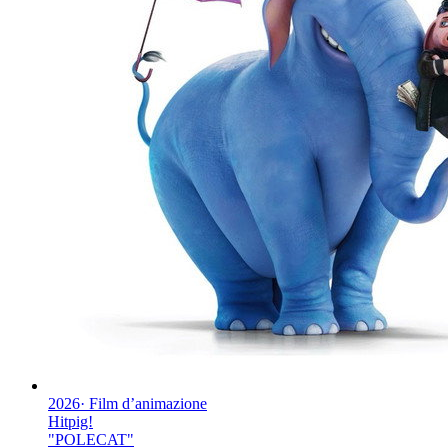
2026
·
Film d’animazione
Hitpig!
"
POLECAT
"