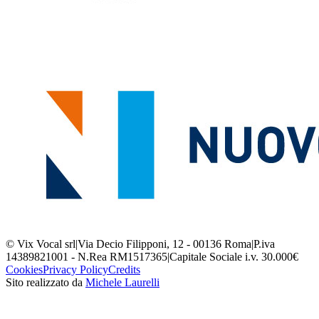
© Vix Vocal srl
|
Via Decio Filipponi, 12 - 00136 Roma
|
P.iva
14389821001 - N.Rea RM1517365
|
Capitale Sociale i.v. 30.000€
Cookies
Privacy Policy
Credits
Sito realizzato da
Michele Laurelli