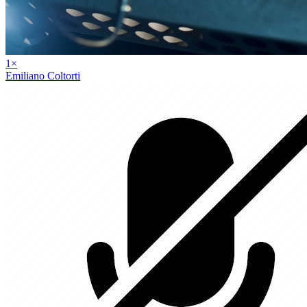
1
×
Emiliano Coltorti