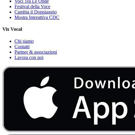
Voci Tra Le Onde
Festival della Voce
Cambia il Doppiaggio
Mostra Interattiva CDC
Vix Vocal
Chi siamo
Contatti
Partner & associazioni
Lavora con noi