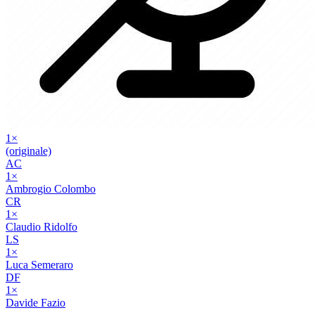
1
×
(originale)
AC
1
×
Ambrogio Colombo
CR
1
×
Claudio Ridolfo
LS
1
×
Luca Semeraro
DF
1
×
Davide Fazio