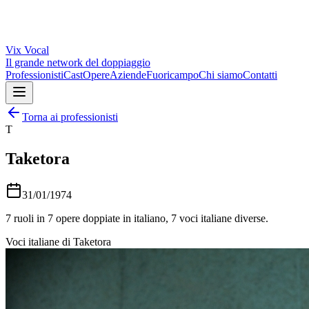
Vix
Vocal
Il grande network del doppiaggio
Professionisti
Cast
Opere
Aziende
Fuoricampo
Chi siamo
Contatti
Torna ai professionisti
T
Taketora
31/01/1974
7
ruoli in
7
opere doppiate in italiano,
7
voci italiane diverse.
Voci italiane di
Taketora