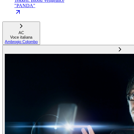
Tekken: Blood Vengeance
"
PANDA
"
AC
Voce italiana
Ambrogio Colombo