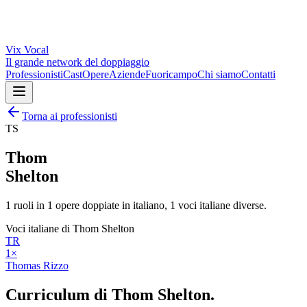
Vix
Vocal
Il grande network del doppiaggio
Professionisti
Cast
Opere
Aziende
Fuoricampo
Chi siamo
Contatti
Torna ai professionisti
TS
Thom
Shelton
1
ruoli in
1
opere doppiate in italiano,
1
voci italiane diverse.
Voci italiane di
Thom Shelton
TR
1
×
Thomas Rizzo
Curriculum di
Thom Shelton
.