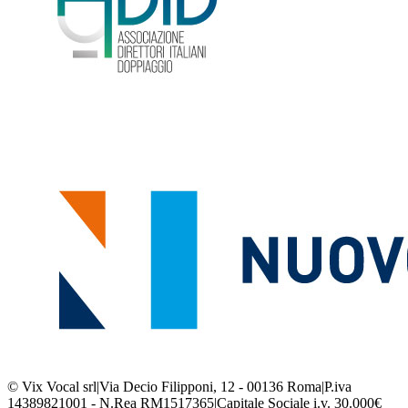
© Vix Vocal srl
|
Via Decio Filipponi, 12 - 00136 Roma
|
P.iva
14389821001 - N.Rea RM1517365
|
Capitale Sociale i.v. 30.000€