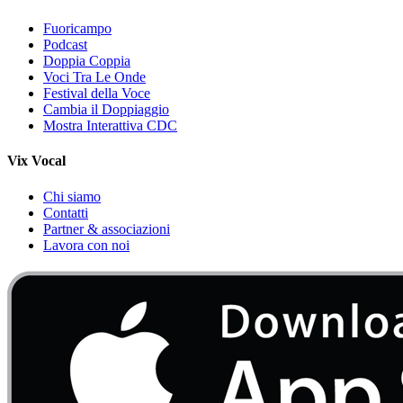
Fuoricampo
Podcast
Doppia Coppia
Voci Tra Le Onde
Festival della Voce
Cambia il Doppiaggio
Mostra Interattiva CDC
Vix Vocal
Chi siamo
Contatti
Partner & associazioni
Lavora con noi