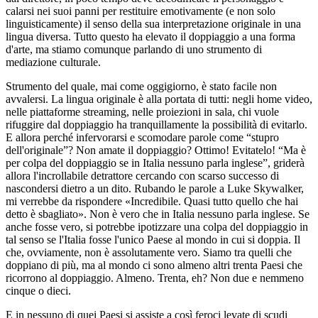
calarsi nei suoi panni per restituire emotivamente (e non solo
linguisticamente) il senso della sua interpretazione originale in una
lingua diversa. Tutto questo ha elevato il doppiaggio a una forma
d'arte, ma stiamo comunque parlando di uno strumento di
mediazione culturale.
Strumento del quale, mai come oggigiorno, è stato facile non
avvalersi. La lingua originale è alla portata di tutti: negli home video,
nelle piattaforme streaming, nelle proiezioni in sala, chi vuole
rifuggire dal doppiaggio ha tranquillamente la possibilità di evitarlo.
E allora perché infervorarsi e scomodare parole come “stupro
dell'originale”? Non amate il doppiaggio? Ottimo! Evitatelo! “Ma è
per colpa del doppiaggio se in Italia nessuno parla inglese”, griderà
allora l'incrollabile detrattore cercando con scarso successo di
nascondersi dietro a un dito. Rubando le parole a Luke Skywalker,
mi verrebbe da rispondere «Incredibile. Quasi tutto quello che hai
detto è sbagliato». Non è vero che in Italia nessuno parla inglese. Se
anche fosse vero, si potrebbe ipotizzare una colpa del doppiaggio in
tal senso se l'Italia fosse l'unico Paese al mondo in cui si doppia. Il
che, ovviamente, non è assolutamente vero. Siamo tra quelli che
doppiano di più, ma al mondo ci sono almeno altri trenta Paesi che
ricorrono al doppiaggio. Almeno. Trenta, eh? Non due e nemmeno
cinque o dieci.
E in nessuno di quei Paesi si assiste a così feroci levate di scudi