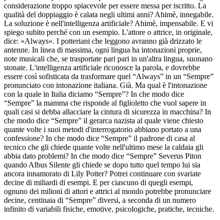
considerazione troppo spiacevole per essere messa per iscritto. La
qualità del doppiaggio è calata negli ultimi anni? Ahimè, innegabile.
La soluzione è nell'intelligenza artificiale? Ahimè, impensabile. E vi
spiego subito perché con un esempio. L'attore o attrice, in originale,
dice: «Always». I potteriani che leggono avranno già drizzato le
antenne. In linea di massima, ogni lingua ha intonazioni proprie,
note musicali che, se trasportate pari pari in un'altra lingua, suonano
stonate. L'intelligenza artificiale riconosce la parola, e dovrebbe
essere così sofisticata da trasformare quel “Always” in un “Sempre”
pronunciato con intonazione italiana. Già. Ma qual è l'intonazione
con la quale in Italia diciamo “Sempre”? In che modo dice
“Sempre” la mamma che risponde al figlioletto che vuol sapere in
quali casi si debba allacciare la cintura di sicurezza in macchina? In
che modo dice “Sempre” il gerarca nazista al quale viene chiesto
quante volte i suoi metodi d'interrogatorio abbiano portato a una
confessione? In che modo dice “Sempre” il padrone di casa al
tecnico che gli chiede quante volte nell'ultimo mese la caldaia gli
abbia dato problemi? In che modo dice “Sempre” Severus Piton
quando Albus Silente gli chiede se dopo tutto quel tempo lui sia
ancora innamorato di Lily Potter? Potrei continuare con svariate
decine di miliardi di esempi. E per ciascuno di quegli esempi,
ognuno dei milioni di attori e attrici al mondo potrebbe pronunciare
decine, centinaia di “Sempre” diversi, a seconda di un numero
infinito di variabili fisiche, emotive, psicologiche, pratiche, tecniche.