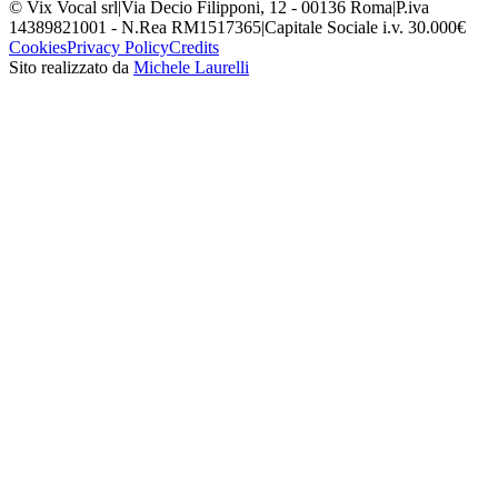
© Vix Vocal srl
|
Via Decio Filipponi, 12 - 00136 Roma
|
P.iva
14389821001 - N.Rea RM1517365
|
Capitale Sociale i.v. 30.000€
Cookies
Privacy Policy
Credits
Sito realizzato da
Michele Laurelli