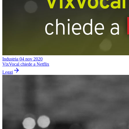
Industria
·
04 nov 2020
VixVocal chiede a Netflix
Leggi