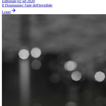
Editoriale
·
02 set 2020
Il Doppiaggio: l'arte dell'invisibile
Leggi