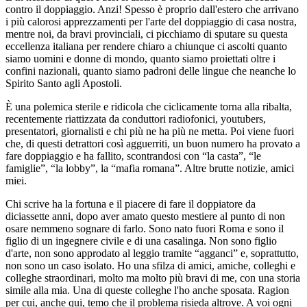
contro il doppiaggio. Anzi! Spesso è proprio dall'estero che arrivano
i più calorosi apprezzamenti per l'arte del doppiaggio di casa nostra,
mentre noi, da bravi provinciali, ci picchiamo di sputare su questa
eccellenza italiana per rendere chiaro a chiunque ci ascolti quanto
siamo uomini e donne di mondo, quanto siamo proiettati oltre i
confini nazionali, quanto siamo padroni delle lingue che neanche lo
Spirito Santo agli Apostoli.
È una polemica sterile e ridicola che ciclicamente torna alla ribalta,
recentemente riattizzata da conduttori radiofonici, youtubers,
presentatori, giornalisti e chi più ne ha più ne metta. Poi viene fuori
che, di questi detrattori così agguerriti, un buon numero ha provato a
fare doppiaggio e ha fallito, scontrandosi con “la casta”, “le
famiglie”, “la lobby”, la “mafia romana”. Altre brutte notizie, amici
miei.
Chi scrive ha la fortuna e il piacere di fare il doppiatore da
diciassette anni, dopo aver amato questo mestiere al punto di non
osare nemmeno sognare di farlo. Sono nato fuori Roma e sono il
figlio di un ingegnere civile e di una casalinga. Non sono figlio
d'arte, non sono approdato al leggio tramite “agganci” e, soprattutto,
non sono un caso isolato. Ho una sfilza di amici, amiche, colleghi e
colleghe straordinari, molto ma molto più bravi di me, con una storia
simile alla mia. Una di queste colleghe l'ho anche sposata. Ragion
per cui, anche qui, temo che il problema risieda altrove. A voi ogni