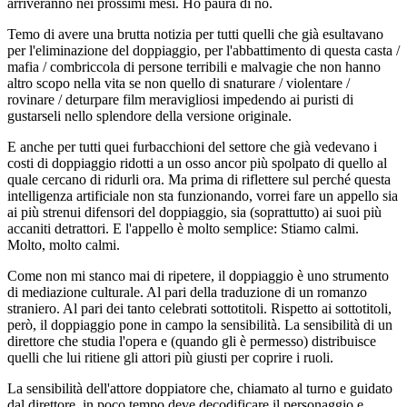
arriveranno nei prossimi mesi. Ho paura di no.
Temo di avere una brutta notizia per tutti quelli che già esultavano
per l'eliminazione del doppiaggio, per l'abbattimento di questa casta /
mafia / combriccola di persone terribili e malvagie che non hanno
altro scopo nella vita se non quello di snaturare / violentare /
rovinare / deturpare film meravigliosi impedendo ai puristi di
gustarseli nello splendore della versione originale.
E anche per tutti quei furbacchioni del settore che già vedevano i
costi di doppiaggio ridotti a un osso ancor più spolpato di quello al
quale cercano di ridurli ora. Ma prima di riflettere sul perché questa
intelligenza artificiale non sta funzionando, vorrei fare un appello sia
ai più strenui difensori del doppiaggio, sia (soprattutto) ai suoi più
accaniti detrattori. E l'appello è molto semplice: Stiamo calmi.
Molto, molto calmi.
Come non mi stanco mai di ripetere, il doppiaggio è uno strumento
di mediazione culturale. Al pari della traduzione di un romanzo
straniero. Al pari dei tanto celebrati sottotitoli. Rispetto ai sottotitoli,
però, il doppiaggio pone in campo la sensibilità. La sensibilità di un
direttore che studia l'opera e (quando gli è permesso) distribuisce
quelli che lui ritiene gli attori più giusti per coprire i ruoli.
La sensibilità dell'attore doppiatore che, chiamato al turno e guidato
dal direttore, in poco tempo deve decodificare il personaggio e