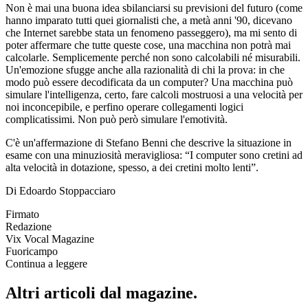
Non è mai una buona idea sbilanciarsi su previsioni del futuro (come
hanno imparato tutti quei giornalisti che, a metà anni '90, dicevano
che Internet sarebbe stata un fenomeno passeggero), ma mi sento di
poter affermare che tutte queste cose, una macchina non potrà mai
calcolarle. Semplicemente perché non sono calcolabili né misurabili.
Un'emozione sfugge anche alla razionalità di chi la prova: in che
modo può essere decodificata da un computer? Una macchina può
simulare l'intelligenza, certo, fare calcoli mostruosi a una velocità per
noi inconcepibile, e perfino operare collegamenti logici
complicatissimi. Non può però simulare l'emotività.
C'è un'affermazione di Stefano Benni che descrive la situazione in
esame con una minuziosità meravigliosa: “I computer sono cretini ad
alta velocità in dotazione, spesso, a dei cretini molto lenti”.
Di Edoardo Stoppacciaro
Firmato
Redazione
Vix Vocal Magazine
Fuoricampo
Continua a leggere
Altri articoli dal
magazine
.