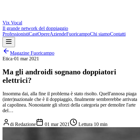
Vix
Vocal
Il grande network del doppiaggio
Professionisti
Cast
Opere
Aziende
Fuoricampo
Chi siamo
Contatti
Magazine Fuoricampo
Etica
·
01 mar 2021
Ma gli androidi sognano doppiatori
elettrici?
Insomma dai, alla fine il problema è stato risolto. Quell'annosa piaga
(inter)nazionale che è il doppiaggio, finalmente sembrerebbe arrivata
al capolinea. Nonostante gli sforzi della categoria per demolire l'arte
del…
di
Redazione
01 mar 2021
Lettura
10 min