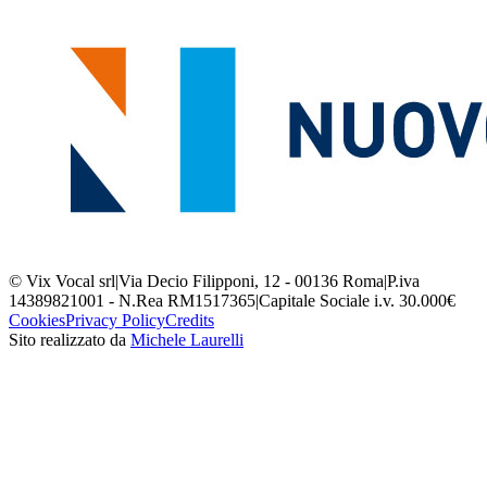
© Vix Vocal srl
|
Via Decio Filipponi, 12 - 00136 Roma
|
P.iva
14389821001 - N.Rea RM1517365
|
Capitale Sociale i.v. 30.000€
Cookies
Privacy Policy
Credits
Sito realizzato da
Michele Laurelli