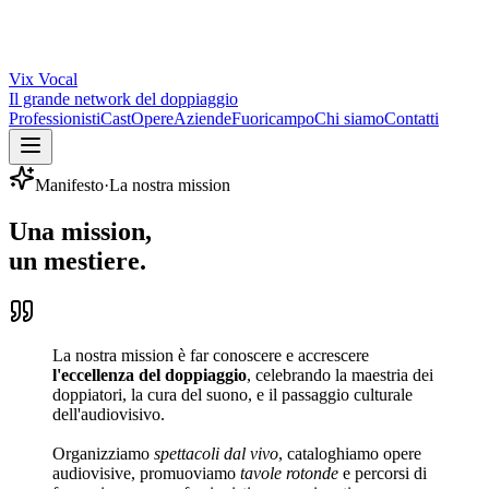
Vix
Vocal
Il grande network del doppiaggio
Professionisti
Cast
Opere
Aziende
Fuoricampo
Chi siamo
Contatti
Manifesto
·
La nostra mission
Una
mission
,
un mestiere.
La nostra mission è far conoscere e accrescere
l'eccellenza del doppiaggio
, celebrando la maestria dei
doppiatori, la cura del suono, e il passaggio culturale
dell'audiovisivo.
Organizziamo
spettacoli dal vivo
, cataloghiamo opere
audiovisive, promuoviamo
tavole rotonde
e percorsi di