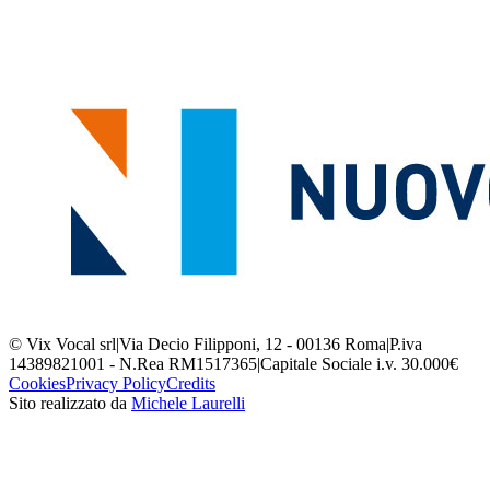
© Vix Vocal srl
|
Via Decio Filipponi, 12 - 00136 Roma
|
P.iva
14389821001 - N.Rea RM1517365
|
Capitale Sociale i.v. 30.000€
Cookies
Privacy Policy
Credits
Sito realizzato da
Michele Laurelli