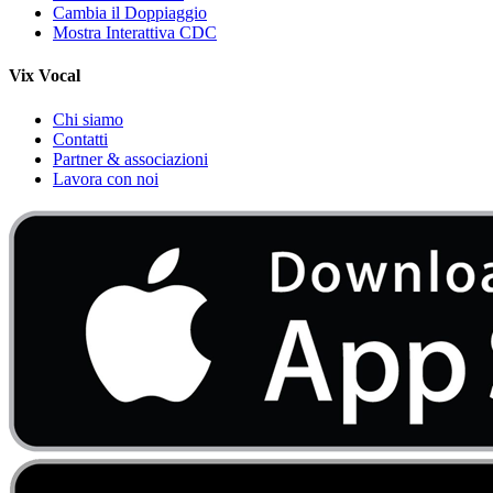
Cambia il Doppiaggio
Mostra Interattiva CDC
Vix Vocal
Chi siamo
Contatti
Partner & associazioni
Lavora con noi