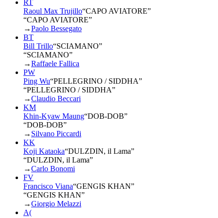
RT
Raoul Max Trujillo
“
CAPO AVIATORE
”
“CAPO AVIATORE”
→
Paolo Bessegato
BT
Bill Trillo
“
SCIAMANO
”
“SCIAMANO”
→
Raffaele Fallica
PW
Ping Wu
“
PELLEGRINO / SIDDHA
”
“PELLEGRINO / SIDDHA”
→
Claudio Beccari
KM
Khin-Kyaw Maung
“
DOB-DOB
”
“DOB-DOB”
→
Silvano Piccardi
KK
Koji Kataoka
“
DULZDIN, il Lama
”
“DULZDIN, il Lama”
→
Carlo Bonomi
FV
Francisco Viana
“
GENGIS KHAN
”
“GENGIS KHAN”
→
Giorgio Melazzi
A(