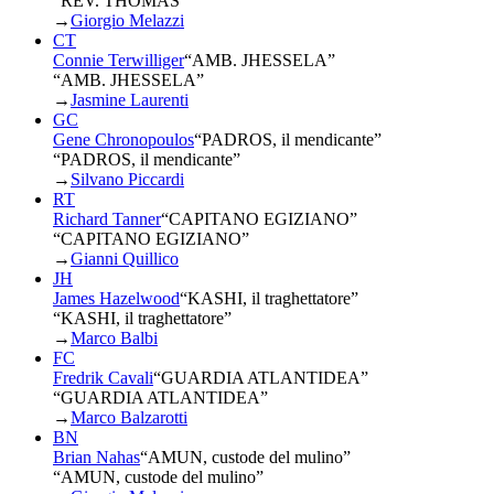
“REV. THOMAS”
→
Giorgio Melazzi
CT
Connie Terwilliger
“
AMB. JHESSELA
”
“AMB. JHESSELA”
→
Jasmine Laurenti
GC
Gene Chronopoulos
“
PADROS, il mendicante
”
“PADROS, il mendicante”
→
Silvano Piccardi
RT
Richard Tanner
“
CAPITANO EGIZIANO
”
“CAPITANO EGIZIANO”
→
Gianni Quillico
JH
James Hazelwood
“
KASHI, il traghettatore
”
“KASHI, il traghettatore”
→
Marco Balbi
FC
Fredrik Cavali
“
GUARDIA ATLANTIDEA
”
“GUARDIA ATLANTIDEA”
→
Marco Balzarotti
BN
Brian Nahas
“
AMUN, custode del mulino
”
“AMUN, custode del mulino”