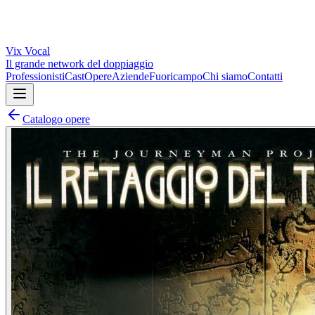
Vix
Vocal
Il grande network del doppiaggio
Professionisti
Cast
Opere
Aziende
Fuoricampo
Chi siamo
Contatti
Catalogo opere