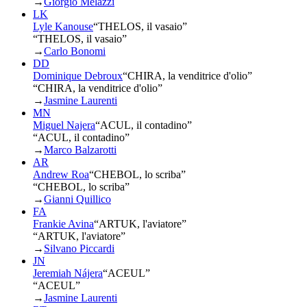
→
Giorgio Melazzi
LK
Lyle Kanouse
“
THELOS, il vasaio
”
“THELOS, il vasaio”
→
Carlo Bonomi
DD
Dominique Debroux
“
CHIRA, la venditrice d'olio
”
“CHIRA, la venditrice d'olio”
→
Jasmine Laurenti
MN
Miguel Najera
“
ACUL, il contadino
”
“ACUL, il contadino”
→
Marco Balzarotti
AR
Andrew Roa
“
CHEBOL, lo scriba
”
“CHEBOL, lo scriba”
→
Gianni Quillico
FA
Frankie Avina
“
ARTUK, l'aviatore
”
“ARTUK, l'aviatore”
→
Silvano Piccardi
JN
Jeremiah Nájera
“
ACEUL
”
“ACEUL”
→
Jasmine Laurenti