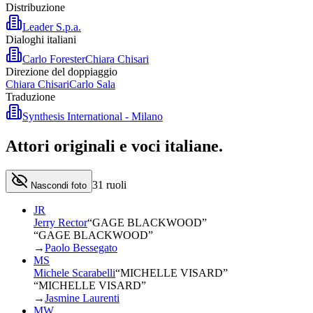
Distribuzione
Leader S.p.a.
Dialoghi italiani
Carlo Forester
Chiara Chisari
Direzione del doppiaggio
Chiara Chisari
Carlo Sala
Traduzione
Synthesis International - Milano
Attori originali e
voci italiane
.
31
ruoli
Nascondi foto
JR
Jerry Rector
“
GAGE BLACKWOOD
”
“GAGE BLACKWOOD”
→
Paolo Bessegato
MS
Michele Scarabelli
“
MICHELLE VISARD
”
“MICHELLE VISARD”
→
Jasmine Laurenti
MW