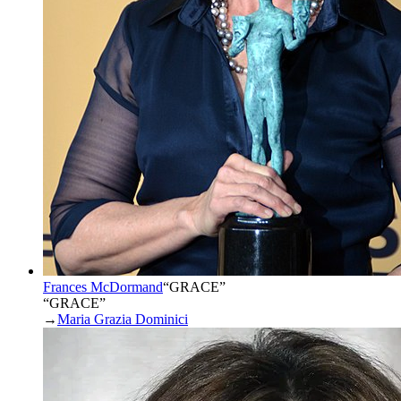
Frances McDormand
“
GRACE
”
“GRACE”
→
Maria Grazia Dominici