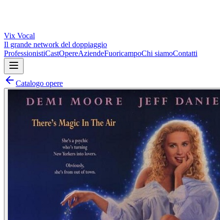
Vix
Vocal
Il grande network del doppiaggio
Professionisti
Cast
Opere
Aziende
Fuoricampo
Chi siamo
Contatti
Catalogo opere