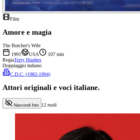
Film
Amore e magia
The Butcher's Wife
1991
USA
107
min
Regia
Terry Hughes
Doppiaggio italiano
C.D.C. (1982-1994)
Attori originali e
voci italiane
.
12
ruoli
Nascondi foto