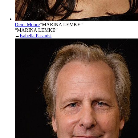
Demi Moore
“
MARINA LEMKE
”
“MARINA LEMKE”
→
Isabella Pasanisi