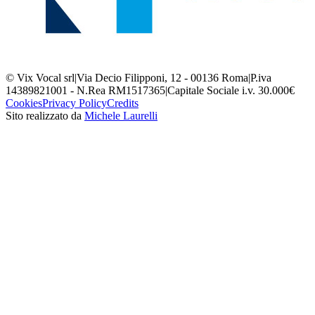
© Vix Vocal srl
|
Via Decio Filipponi, 12 - 00136 Roma
|
P.iva
14389821001 - N.Rea RM1517365
|
Capitale Sociale i.v. 30.000€
Cookies
Privacy Policy
Credits
Sito realizzato da
Michele Laurelli