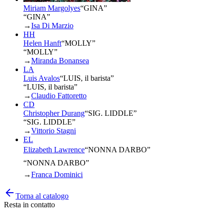
Miriam Margolyes
“
GINA
”
“GINA”
→
Isa Di Marzio
HH
Helen Hanft
“
MOLLY
”
“MOLLY”
→
Miranda Bonansea
LA
Luis Avalos
“
LUIS, il barista
”
“LUIS, il barista”
→
Claudio Fattoretto
CD
Christopher Durang
“
SIG. LIDDLE
”
“SIG. LIDDLE”
→
Vittorio Stagni
EL
Elizabeth Lawrence
“
NONNA DARBO
”
“NONNA DARBO”
→
Franca Dominici
Torna al catalogo
Resta in contatto