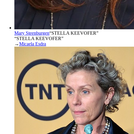
Mary Steenburgen
“
STELLA KEEVOFER
”
“STELLA KEEVOFER”
→
Micaela Esdra