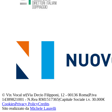
© Vix Vocal srl
|
Via Decio Filipponi, 12 - 00136 Roma
|
P.iva
14389821001 - N.Rea RM1517365
|
Capitale Sociale i.v. 30.000€
Cookies
Privacy Policy
Credits
Sito realizzato da
Michele Laurelli