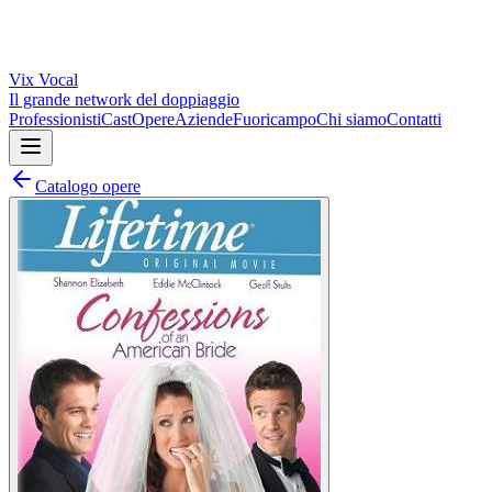
Vix
Vocal
Il grande network del doppiaggio
Professionisti
Cast
Opere
Aziende
Fuoricampo
Chi siamo
Contatti
Catalogo opere