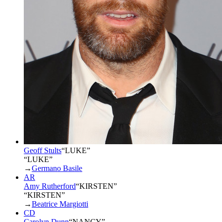
Geoff Stults
“
LUKE
”
“LUKE”
→
Germano Basile
AR
Amy Rutherford
“
KIRSTEN
”
“KIRSTEN”
→
Beatrice Margiotti
CD
Carolyn Dunn
“
NANCY
”