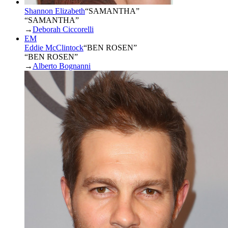
Shannon Elizabeth
“
SAMANTHA
”
“SAMANTHA”
→
Deborah Ciccorelli
EM
Eddie McClintock
“
BEN ROSEN
”
“BEN ROSEN”
→
Alberto Bognanni