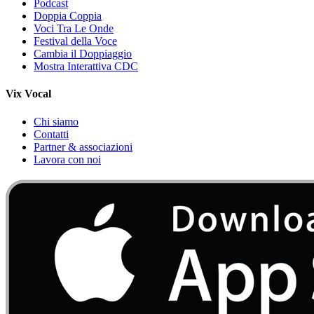
Podcast
Doppia Coppia
Voci Tra Le Onde
Festival della Voce
Cambia il Doppiaggio
Mostra Interattiva CDC
Vix Vocal
Chi siamo
Contatti
Partner & associazioni
Lavora con noi