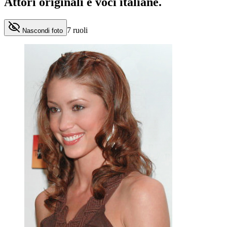
Attori originali e
voci italiane
.
7
ruoli
Nascondi foto