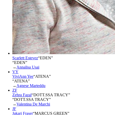
Scarlett Estevez
“
EDEN
”
“EDEN”
→
Annalisa Usai
VY
ViviAnn Yee
“
ATENA
”
“ATENA”
→
Agnese Marteddu
ZF
Zehra Fazal
“
DOTT.SSA TRACY
”
“DOTT.SSA TRACY”
→
Valentina De Marchi
JF
Jakari Fraser
“
MARCUS GREEN
”