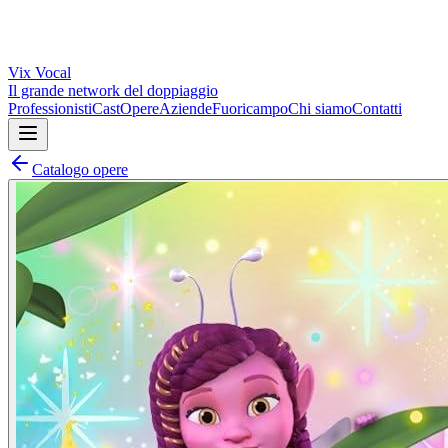
Vix
Vocal
Il grande network del doppiaggio
Professionisti
Cast
Opere
Aziende
Fuoricampo
Chi siamo
Contatti
Catalogo opere