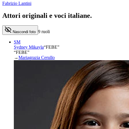
Fabrizio Lantini
Attori originali e
voci italiane
.
9
ruoli
Nascondi foto
SM
Sydney Mikayla
“
FEBE
”
“FEBE”
→
Mariagrazia Cerullo