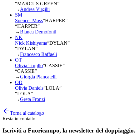
“MARCUS GREEN”
→
Andrea Virgilii
SM
Spencer Moss
“
HARPER
”
“HARPER”
→
Bianca Demofonti
NK
Nick Kishiyama
“
DYLAN
”
“DYLAN”
→
Francesco Raffaeli
OT
Olivia Trujillo
“
CASSIE
”
“CASSIE”
→
Giorgia Piancatelli
OD
Olivia Daniels
“
LOLA
”
“LOLA”
→
Greta Fronzi
Torna al catalogo
Resta in contatto
Iscriviti a
Fuoricampo
, la newsletter del doppiaggio.