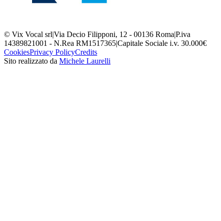
© Vix Vocal srl
|
Via Decio Filipponi, 12 - 00136 Roma
|
P.iva
14389821001 - N.Rea RM1517365
|
Capitale Sociale i.v. 30.000€
Cookies
Privacy Policy
Credits
Sito realizzato da
Michele Laurelli