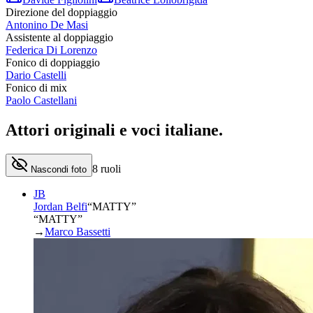
Direzione del doppiaggio
Antonino De Masi
Assistente al doppiaggio
Federica Di Lorenzo
Fonico di doppiaggio
Dario Castelli
Fonico di mix
Paolo Castellani
Attori originali e
voci italiane
.
8
ruoli
Nascondi foto
JB
Jordan Belfi
“
MATTY
”
“MATTY”
→
Marco Bassetti