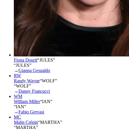
Fiona Dourif
“
JULES
”
“JULES”
→
Gianna Gesualdo
RW
Randy Wayne
“
WOLF
”
“WOLF”
→
Danny Francucci
WM
William Miller
“
IAN
”
“IAN”
→
Fabio Gervasi
MC
Malin Crépin
“
MARTHA
”
“MARTHA”