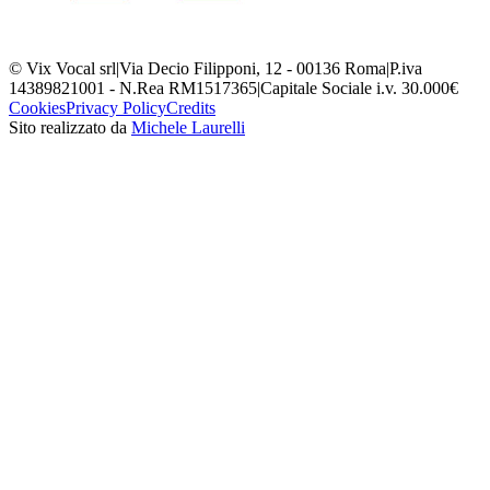
© Vix Vocal srl
|
Via Decio Filipponi, 12 - 00136 Roma
|
P.iva
14389821001 - N.Rea RM1517365
|
Capitale Sociale i.v. 30.000€
Cookies
Privacy Policy
Credits
Sito realizzato da
Michele Laurelli