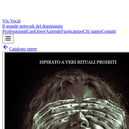
Vix
Vocal
Il grande network del doppiaggio
Professionisti
Cast
Opere
Aziende
Fuoricampo
Chi siamo
Contatti
Catalogo opere