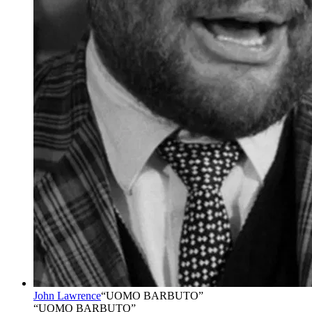
John Lawrence
“
UOMO BARBUTO
”
“UOMO BARBUTO”