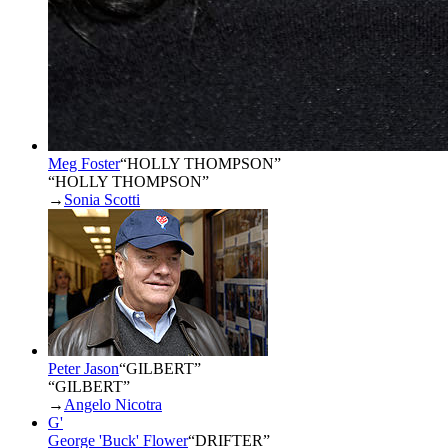
Meg Foster
“
HOLLY THOMPSON
”
“HOLLY THOMPSON”
→
Sonia Scotti
Peter Jason
“
GILBERT
”
“GILBERT”
→
Angelo Nicotra
G'
George 'Buck' Flower
“
DRIFTER
”