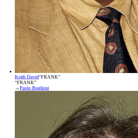
Keith David
“
FRANK
”
“FRANK”
→
Paolo Buglioni