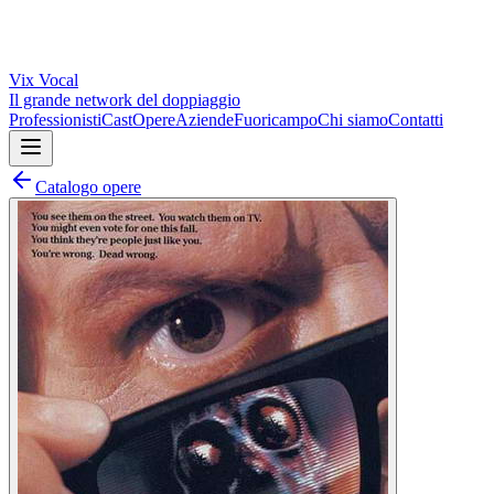
Vix
Vocal
Il grande network del doppiaggio
Professionisti
Cast
Opere
Aziende
Fuoricampo
Chi siamo
Contatti
Catalogo opere