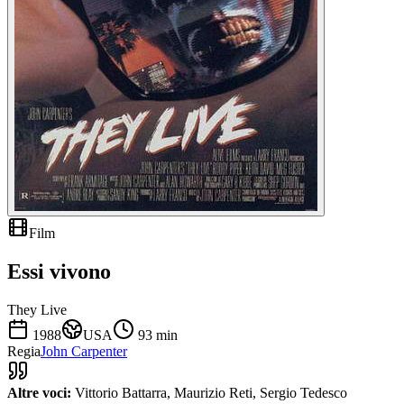
Film
Essi vivono
They Live
1988
USA
93
min
Regia
John Carpenter
Altre voci:
Vittorio Battarra, Maurizio Reti, Sergio Tedesco