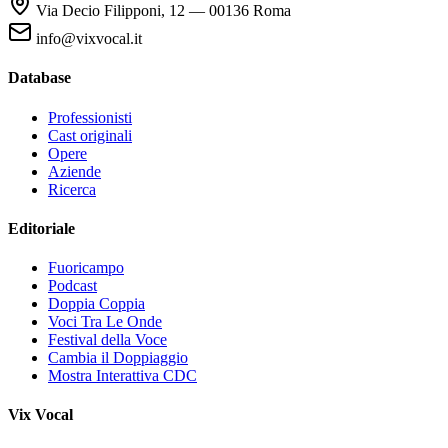
Via Decio Filipponi, 12 — 00136 Roma
info@vixvocal.it
Database
Professionisti
Cast originali
Opere
Aziende
Ricerca
Editoriale
Fuoricampo
Podcast
Doppia Coppia
Voci Tra Le Onde
Festival della Voce
Cambia il Doppiaggio
Mostra Interattiva CDC
Vix Vocal