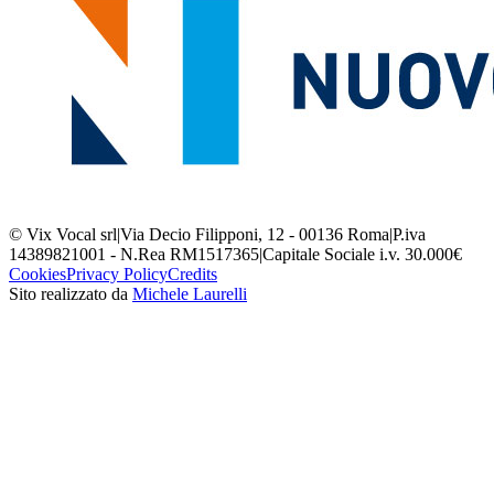
© Vix Vocal srl
|
Via Decio Filipponi, 12 - 00136 Roma
|
P.iva
14389821001 - N.Rea RM1517365
|
Capitale Sociale i.v. 30.000€
Cookies
Privacy Policy
Credits
Sito realizzato da
Michele Laurelli