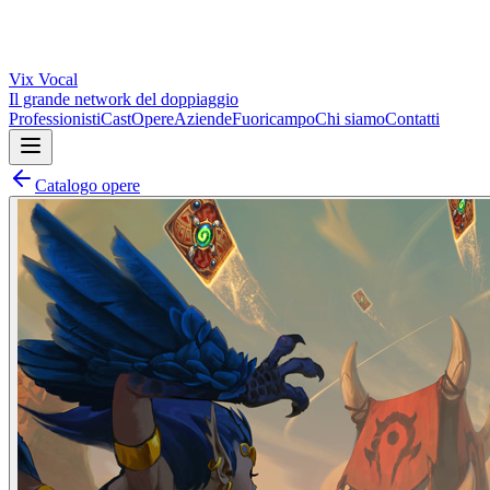
Vix
Vocal
Il grande network del doppiaggio
Professionisti
Cast
Opere
Aziende
Fuoricampo
Chi siamo
Contatti
Catalogo opere