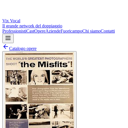
Vix
Vocal
Il grande network del doppiaggio
Professionisti
Cast
Opere
Aziende
Fuoricampo
Chi siamo
Contatti
Catalogo opere