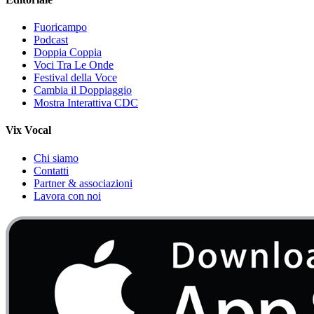
Fuoricampo
Podcast
Doppia Coppia
Voci Tra Le Onde
Festival della Voce
Cambia il Doppiaggio
Mostra Interattiva CDC
Vix Vocal
Chi siamo
Contatti
Partner & associazioni
Lavora con noi