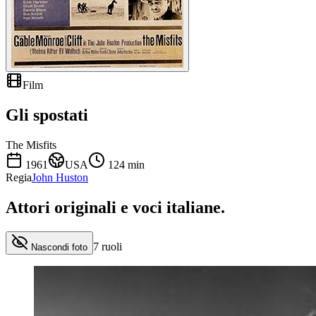
Film
Gli spostati
The Misfits
1961
USA
124
min
Regia
John Huston
Attori originali e
voci italiane
.
7
ruoli
Nascondi foto