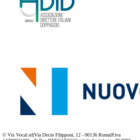
© Vix Vocal srl
|
Via Decio Filipponi, 12 - 00136 Roma
|
P.iva