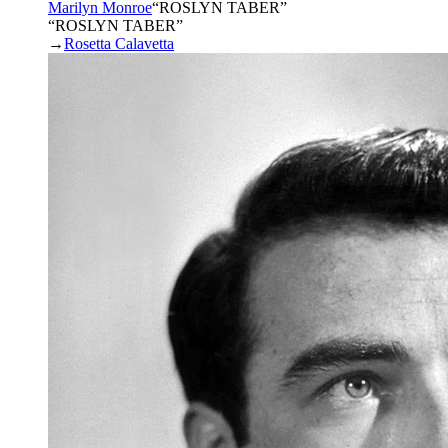
Marilyn Monroe
“
ROSLYN TABER
”
“ROSLYN TABER”
→
Rosetta Calavetta