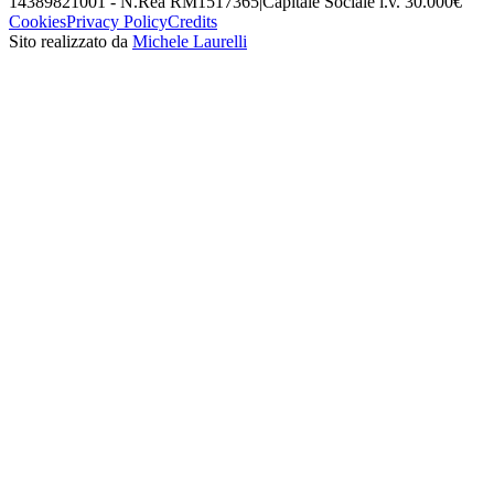
14389821001 - N.Rea RM1517365
|
Capitale Sociale i.v. 30.000€
Cookies
Privacy Policy
Credits
Sito realizzato da
Michele Laurelli