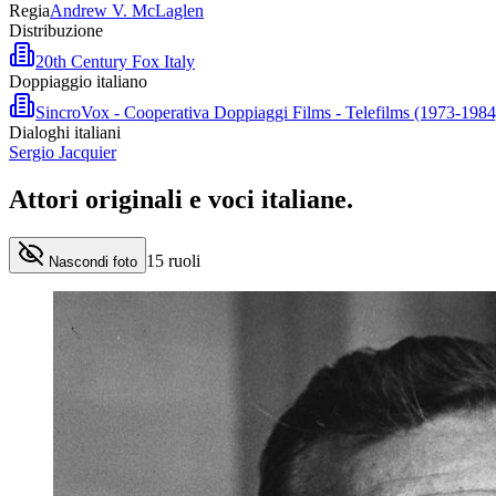
Regia
Andrew V. McLaglen
Distribuzione
20th Century Fox Italy
Doppiaggio italiano
SincroVox - Cooperativa Doppiaggi Films - Telefilms (1973-1984
Dialoghi italiani
Sergio Jacquier
Attori originali e
voci italiane
.
15
ruoli
Nascondi foto