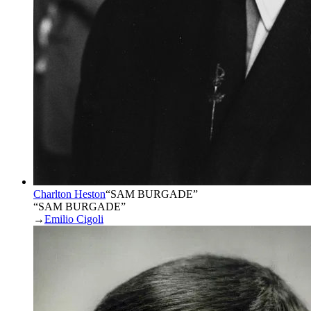
Charlton Heston
“
SAM BURGADE
”
“SAM BURGADE”
→
Emilio Cigoli