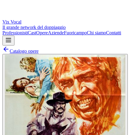
Vix
Vocal
Il grande network del doppiaggio
Professionisti
Cast
Opere
Aziende
Fuoricampo
Chi siamo
Contatti
Catalogo opere