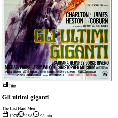
Film
Gli ultimi giganti
The Last Hard Men
1976
USA
98
min