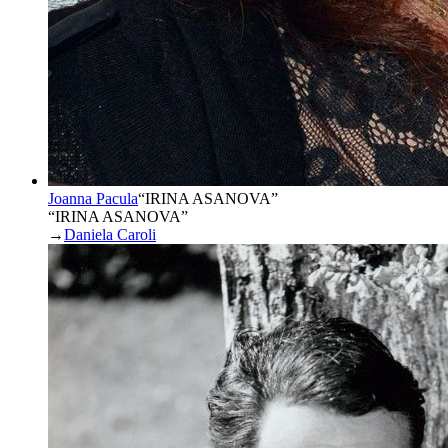
Joanna Pacula
“
IRINA ASANOVA
”
“IRINA ASANOVA”
→
Daniela Caroli