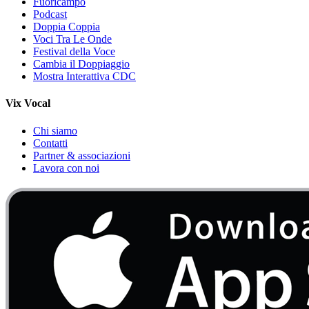
Fuoricampo
Podcast
Doppia Coppia
Voci Tra Le Onde
Festival della Voce
Cambia il Doppiaggio
Mostra Interattiva CDC
Vix Vocal
Chi siamo
Contatti
Partner & associazioni
Lavora con noi