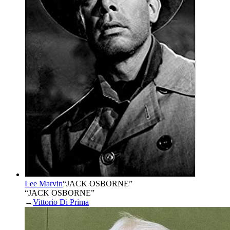
Lee Marvin
“
JACK OSBORNE
”
“JACK OSBORNE”
→
Vittorio Di Prima