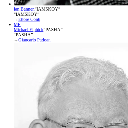
Ian Bannen
“
IAMSKOY
”
“IAMSKOY”
→
Ettore Conti
ME
Michael Elphick
“
PASHA
”
“PASHA”
→
Giancarlo Padoan