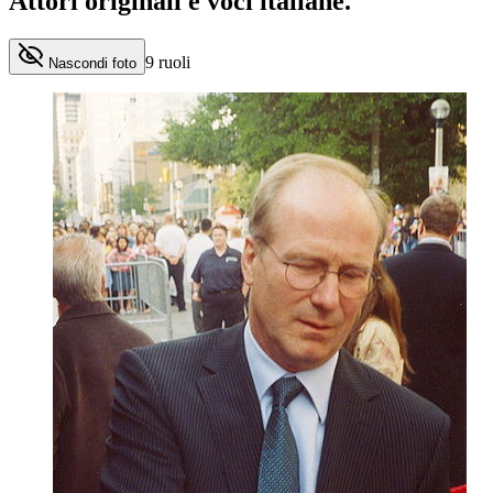
Attori originali e
voci italiane
.
9
ruoli
Nascondi foto