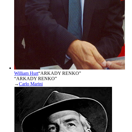
William Hurt
“
ARKADY RENKO
”
“ARKADY RENKO”
→
Carlo Marini