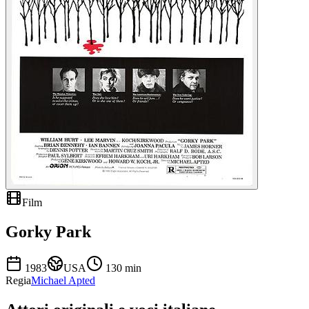
Film
Gorky Park
1983
USA
130
min
Regia
Michael Apted