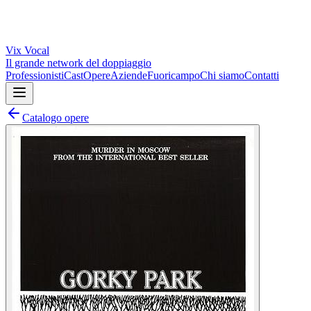
Vix
Vocal
Il grande network del doppiaggio
Professionisti
Cast
Opere
Aziende
Fuoricampo
Chi siamo
Contatti
Catalogo opere