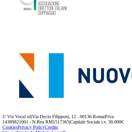
© Vix Vocal srl
|
Via Decio Filipponi, 12 - 00136 Roma
|
P.iva
14389821001 - N.Rea RM1517365
|
Capitale Sociale i.v. 30.000€
Cookies
Privacy Policy
Credits