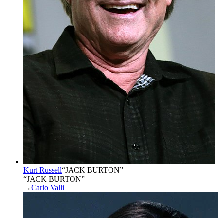
Kurt Russell
“
JACK BURTON
”
“JACK BURTON”
→
Carlo Valli