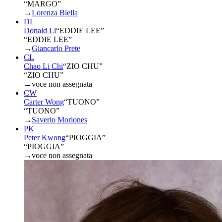
“MARGO”
→
Lorenza Biella
DL
Donald Li
“
EDDIE LEE
”
“EDDIE LEE”
→
Giancarlo Prete
CL
Chao Li Chi
“
ZIO CHU
”
“ZIO CHU”
→
voce non assegnata
CW
Carter Wong
“
TUONO
”
“TUONO”
→
Saverio Moriones
PK
Peter Kwong
“
PIOGGIA
”
“PIOGGIA”
→
voce non assegnata