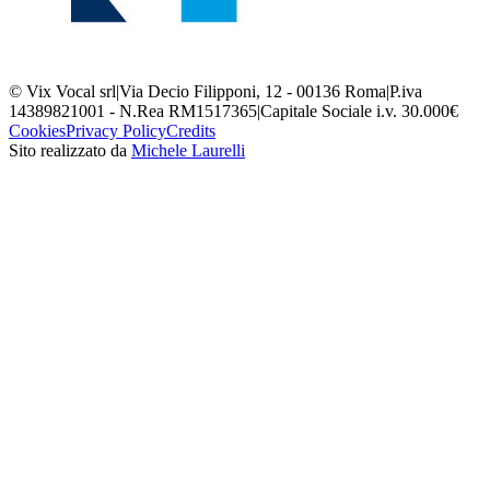
© Vix Vocal srl
|
Via Decio Filipponi, 12 - 00136 Roma
|
P.iva
14389821001 - N.Rea RM1517365
|
Capitale Sociale i.v. 30.000€
Cookies
Privacy Policy
Credits
Sito realizzato da
Michele Laurelli