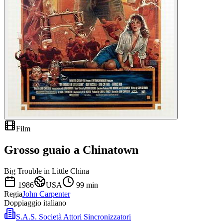
Film
Grosso guaio a Chinatown
Big Trouble in Little China
1986
USA
99
min
Regia
John Carpenter
Doppiaggio italiano
S.A.S. Società Attori Sincronizzatori