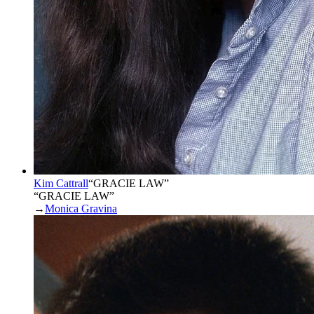
Kim Cattrall
“
GRACIE LAW
”
“GRACIE LAW”
→
Monica Gravina