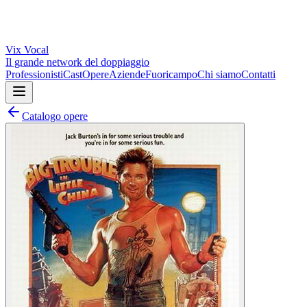
Vix
Vocal
Il grande network del doppiaggio
Professionisti
Cast
Opere
Aziende
Fuoricampo
Chi siamo
Contatti
Catalogo opere