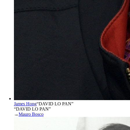
James Hong
“
DAVID LO PAN
”
“DAVID LO PAN”
→
Mauro Bosco