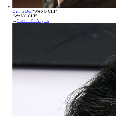
Dennis Dun
“
WANG CHI
”
“WANG CHI”
→
Claudio De Angelis