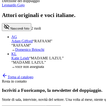
Direzione del doppiaggio
Leonardo Gajo
Attori originali e
voci italiane
.
2
ruoli
Nascondi foto
AG
Adam Gifford
“
RAFAAM
”
“RAFAAM”
→
Domenico Brioschi
KL
Katie Leigh
“
MADAME LAZUL
”
“MADAME LAZUL”
→
voce non assegnata
Torna al catalogo
Resta in contatto
Iscriviti a
Fuoricampo
, la newsletter del doppiaggio.
Storie di sala, interviste, novità del settore. Una volta al mese, niente 