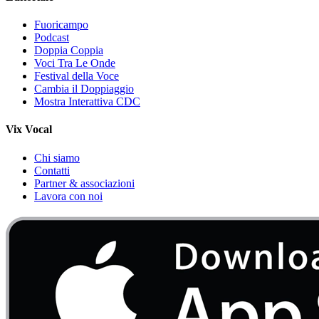
Fuoricampo
Podcast
Doppia Coppia
Voci Tra Le Onde
Festival della Voce
Cambia il Doppiaggio
Mostra Interattiva CDC
Vix Vocal
Chi siamo
Contatti
Partner & associazioni
Lavora con noi