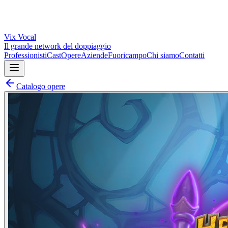
Vix
Vocal
Il grande network del doppiaggio
Professionisti
Cast
Opere
Aziende
Fuoricampo
Chi siamo
Contatti
Catalogo opere