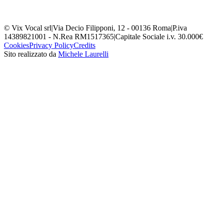
© Vix Vocal srl
|
Via Decio Filipponi, 12 - 00136 Roma
|
P.iva
14389821001 - N.Rea RM1517365
|
Capitale Sociale i.v. 30.000€
Cookies
Privacy Policy
Credits
Sito realizzato da
Michele Laurelli