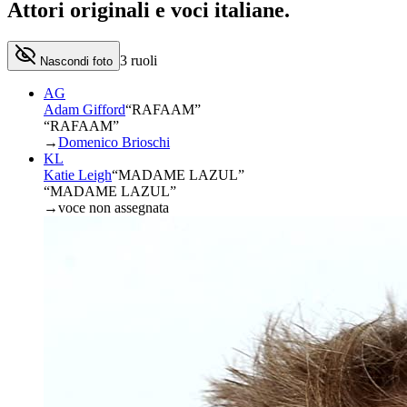
Attori originali e
voci italiane
.
3
ruoli
Nascondi foto
AG
Adam Gifford
“
RAFAAM
”
“RAFAAM”
→
Domenico Brioschi
KL
Katie Leigh
“
MADAME LAZUL
”
“MADAME LAZUL”
→
voce non assegnata