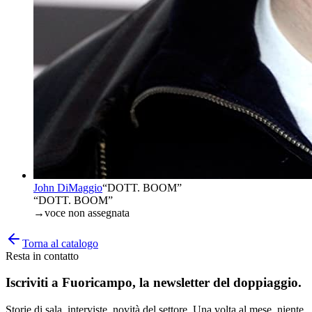
John DiMaggio
“
DOTT. BOOM
”
“DOTT. BOOM”
→
voce non assegnata
Torna al catalogo
Resta in contatto
Iscriviti a
Fuoricampo
, la newsletter del doppiaggio.
Storie di sala, interviste, novità del settore. Una volta al mese, niente