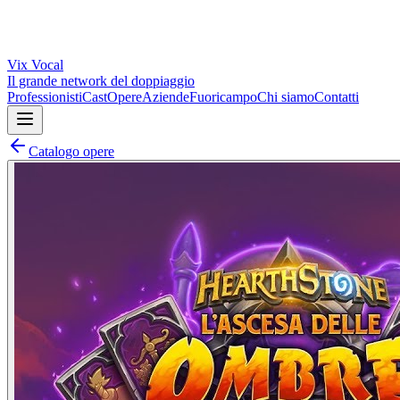
Vix
Vocal
Il grande network del doppiaggio
Professionisti
Cast
Opere
Aziende
Fuoricampo
Chi siamo
Contatti
Catalogo opere