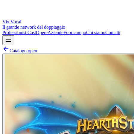
Vix
Vocal
Il grande network del doppiaggio
Professionisti
Cast
Opere
Aziende
Fuoricampo
Chi siamo
Contatti
Catalogo opere