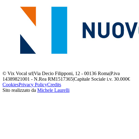
© Vix Vocal srl
|
Via Decio Filipponi, 12 - 00136 Roma
|
P.iva
14389821001 - N.Rea RM1517365
|
Capitale Sociale i.v. 30.000€
Cookies
Privacy Policy
Credits
Sito realizzato da
Michele Laurelli