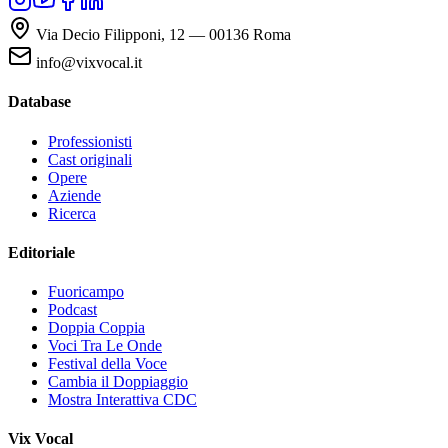
Via Decio Filipponi, 12 — 00136 Roma
info@vixvocal.it
Database
Professionisti
Cast originali
Opere
Aziende
Ricerca
Editoriale
Fuoricampo
Podcast
Doppia Coppia
Voci Tra Le Onde
Festival della Voce
Cambia il Doppiaggio
Mostra Interattiva CDC
Vix Vocal