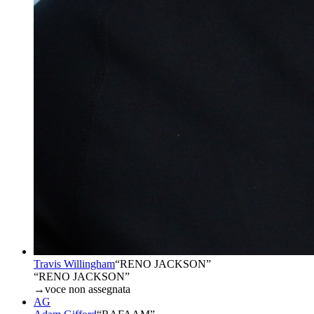
Travis Willingham
“
RENO JACKSON
”
“RENO JACKSON”
→
voce non assegnata
AG