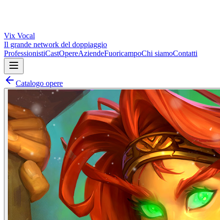
Vix
Vocal
Il grande network del doppiaggio
Professionisti
Cast
Opere
Aziende
Fuoricampo
Chi siamo
Contatti
Catalogo opere