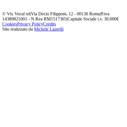
© Vix Vocal srl
|
Via Decio Filipponi, 12 - 00136 Roma
|
P.iva
14389821001 - N.Rea RM1517365
|
Capitale Sociale i.v. 30.000€
Cookies
Privacy Policy
Credits
Sito realizzato da
Michele Laurelli