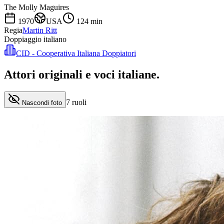
The Molly Maguires
1970
USA
124
min
Regia
Martin Ritt
Doppiaggio italiano
CID - Cooperativa Italiana Doppiatori
Attori originali e
voci italiane
.
7
ruoli
Nascondi foto