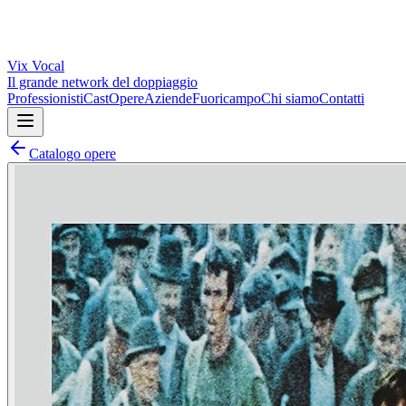
Vix
Vocal
Il grande network del doppiaggio
Professionisti
Cast
Opere
Aziende
Fuoricampo
Chi siamo
Contatti
Catalogo opere