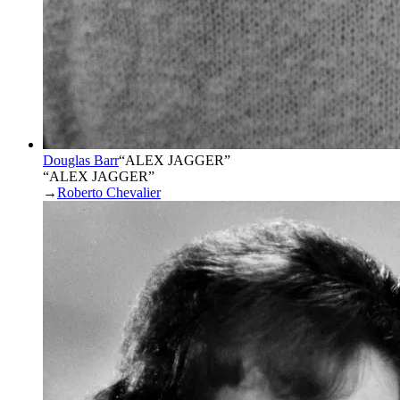
Douglas Barr
“
ALEX JAGGER
”
“ALEX JAGGER”
→
Roberto Chevalier