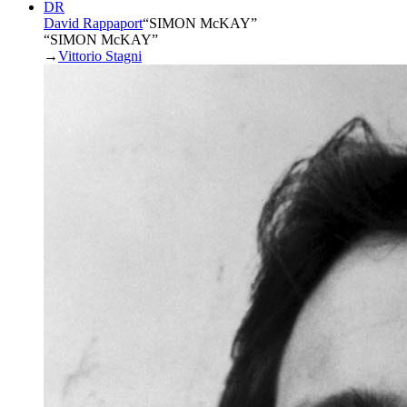
DR
David Rappaport
“
SIMON McKAY
”
“SIMON McKAY”
→
Vittorio Stagni