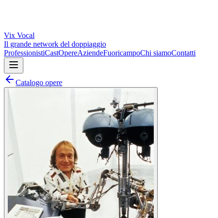
Vix
Vocal
Il grande network del doppiaggio
Professionisti
Cast
Opere
Aziende
Fuoricampo
Chi siamo
Contatti
Catalogo opere