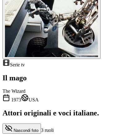
Serie tv
Il mago
The Wizard
1973
USA
Attori originali e
voci italiane
.
3
ruoli
Nascondi foto