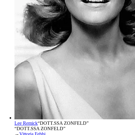
Lee Remick
“
DOTT.SSA ZONFELD
”
“DOTT.SSA ZONFELD”
→
Vittoria Febbi