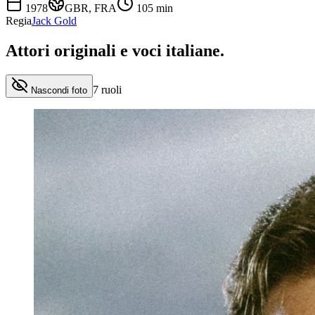
1978
GBR, FRA
105
min
Regia
Jack Gold
Attori originali e
voci italiane
.
7
ruoli
Nascondi foto