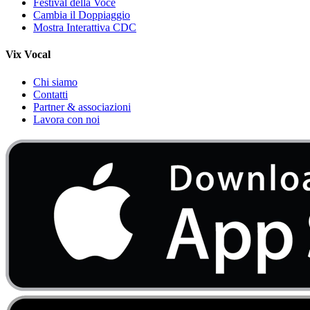
Festival della Voce
Cambia il Doppiaggio
Mostra Interattiva CDC
Vix Vocal
Chi siamo
Contatti
Partner & associazioni
Lavora con noi