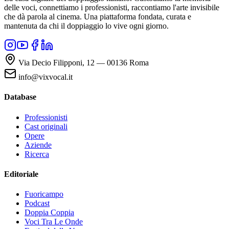
delle voci, connettiamo i professionisti, raccontiamo l'arte invisibile
che dà parola al cinema. Una piattaforma fondata, curata e
mantenuta da chi il doppiaggio lo vive ogni giorno.
Via Decio Filipponi, 12 — 00136 Roma
info@vixvocal.it
Database
Professionisti
Cast originali
Opere
Aziende
Ricerca
Editoriale
Fuoricampo
Podcast
Doppia Coppia
Voci Tra Le Onde