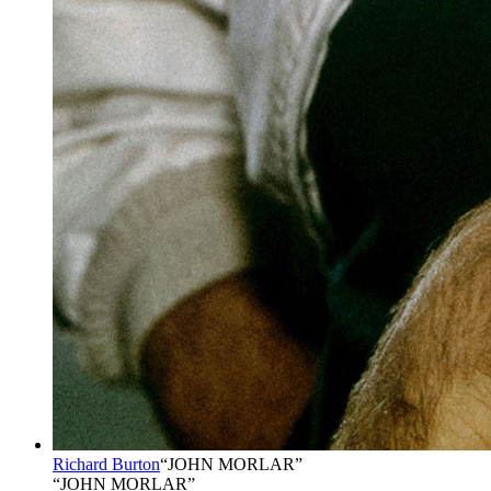
Richard Burton
“
JOHN MORLAR
”
“JOHN MORLAR”