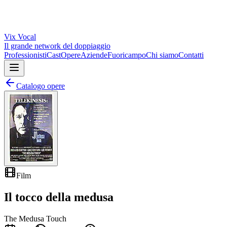
Vix
Vocal
Il grande network del doppiaggio
Professionisti
Cast
Opere
Aziende
Fuoricampo
Chi siamo
Contatti
Catalogo opere
Film
Il tocco della medusa
The Medusa Touch