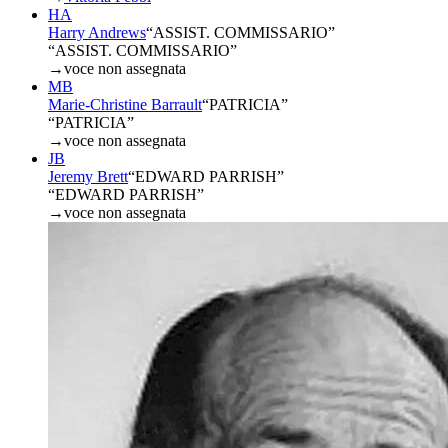
HA
Harry Andrews
“
ASSIST. COMMISSARIO
”
“ASSIST. COMMISSARIO”
→
voce non assegnata
MB
Marie-Christine Barrault
“
PATRICIA
”
“PATRICIA”
→
voce non assegnata
JB
Jeremy Brett
“
EDWARD PARRISH
”
“EDWARD PARRISH”
→
voce non assegnata