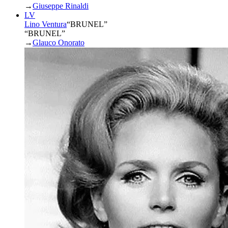
→
Giuseppe Rinaldi
LV
Lino Ventura
“
BRUNEL
”
“BRUNEL”
→
Glauco Onorato