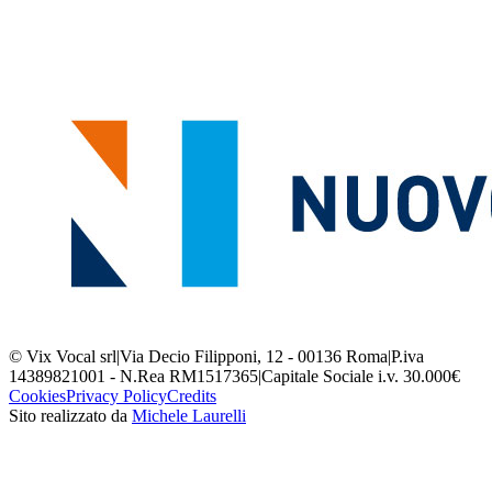
© Vix Vocal srl
|
Via Decio Filipponi, 12 - 00136 Roma
|
P.iva
14389821001 - N.Rea RM1517365
|
Capitale Sociale i.v. 30.000€
Cookies
Privacy Policy
Credits
Sito realizzato da
Michele Laurelli