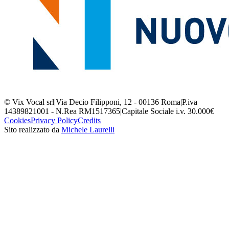
© Vix Vocal srl
|
Via Decio Filipponi, 12 - 00136 Roma
|
P.iva
14389821001 - N.Rea RM1517365
|
Capitale Sociale i.v. 30.000€
Cookies
Privacy Policy
Credits
Sito realizzato da
Michele Laurelli