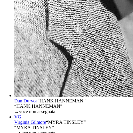
Dan Duryea
“
HANK HANNEMAN
”
“HANK HANNEMAN”
→
voce non assegnata
VG
Virginia Gilmore
“
MYRA TINSLEY
”
“MYRA TINSLEY”
→
voce non assegnata