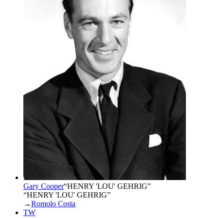
Gary Cooper
“
HENRY 'LOU' GEHRIG
”
“HENRY 'LOU' GEHRIG”
→
Romolo Costa
TW