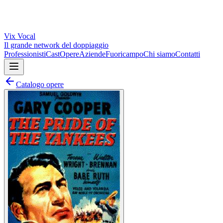
Vix
Vocal
Il grande network del doppiaggio
Professionisti
Cast
Opere
Aziende
Fuoricampo
Chi siamo
Contatti
Catalogo opere