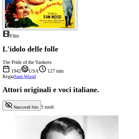
Film
L'idolo delle folle
The Pride of the Yankees
1942
USA
127
min
Regia
Sam Wood
Attori originali e
voci italiane
.
5
ruoli
Nascondi foto