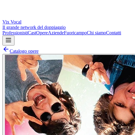
Vix
Vocal
Il grande network del doppiaggio
Professionisti
Cast
Opere
Aziende
Fuoricampo
Chi siamo
Contatti
Catalogo opere