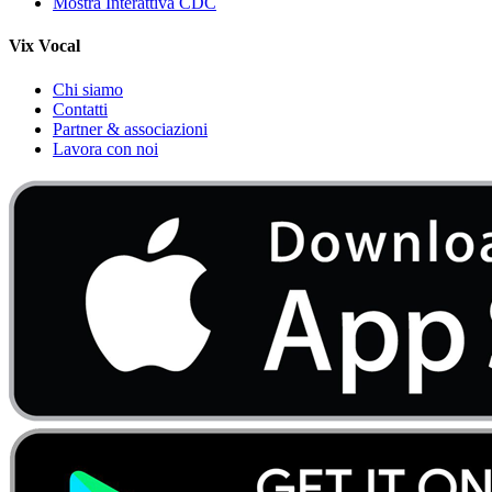
Mostra Interattiva CDC
Vix Vocal
Chi siamo
Contatti
Partner & associazioni
Lavora con noi