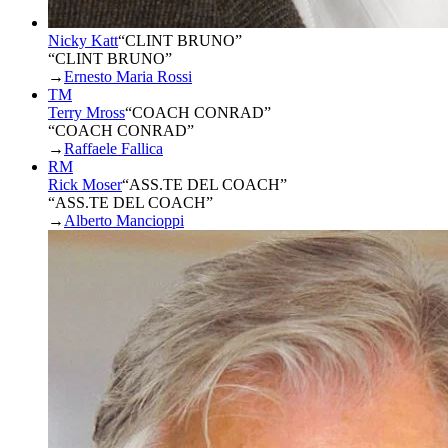
Nicky Katt
“
CLINT BRUNO
”
“CLINT BRUNO”
→
Ernesto Maria Rossi
TM
Terry Mross
“
COACH CONRAD
”
“COACH CONRAD”
→
Raffaele Fallica
RM
Rick Moser
“
ASS.TE DEL COACH
”
“ASS.TE DEL COACH”
→
Alberto Mancioppi