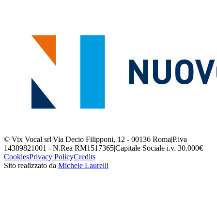
© Vix Vocal srl
|
Via Decio Filipponi, 12 - 00136 Roma
|
P.iva
14389821001 - N.Rea RM1517365
|
Capitale Sociale i.v. 30.000€
Cookies
Privacy Policy
Credits
Sito realizzato da
Michele Laurelli