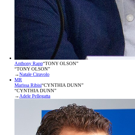
Anthony Rapp
“
TONY OLSON
”
“TONY OLSON”
→
Natale Ciravolo
MR
Marissa Ribisi
“
CYNTHIA DUNN
”
“CYNTHIA DUNN”
→
Adele Pellegatta