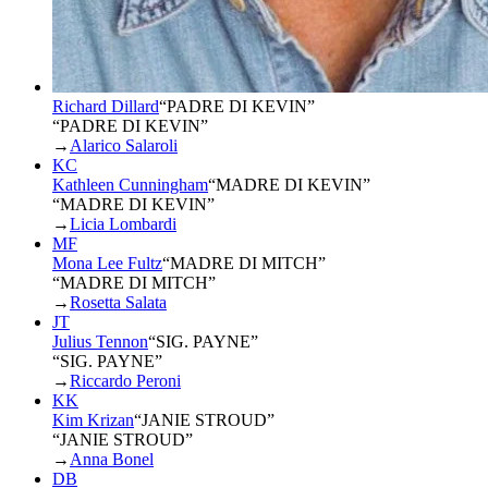
Richard Dillard
“
PADRE DI KEVIN
”
“PADRE DI KEVIN”
→
Alarico Salaroli
KC
Kathleen Cunningham
“
MADRE DI KEVIN
”
“MADRE DI KEVIN”
→
Licia Lombardi
MF
Mona Lee Fultz
“
MADRE DI MITCH
”
“MADRE DI MITCH”
→
Rosetta Salata
JT
Julius Tennon
“
SIG. PAYNE
”
“SIG. PAYNE”
→
Riccardo Peroni
KK
Kim Krizan
“
JANIE STROUD
”
“JANIE STROUD”
→
Anna Bonel
DB