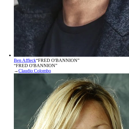
Ben Affleck
“
FRED O'BANNION
”
“FRED O'BANNION”
→
Claudio Colombo