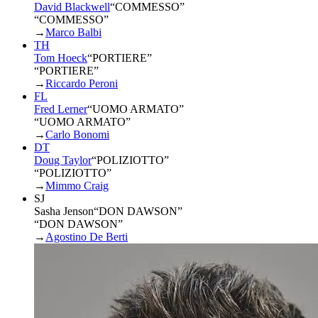
David Blackwell
“
COMMESSO
”
“COMMESSO”
→
Marco Balbi
TH
Tom Hoeck
“
PORTIERE
”
“PORTIERE”
→
Riccardo Peroni
FL
Fred Lerner
“
UOMO ARMATO
”
“UOMO ARMATO”
→
Carlo Bonomi
DT
Doug Taylor
“
POLIZIOTTO
”
“POLIZIOTTO”
→
Mimmo Craig
SJ
Sasha Jenson
“
DON DAWSON
”
“DON DAWSON”
→
Agostino De Berti