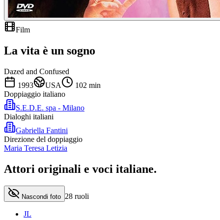
Film
La vita è un sogno
Dazed and Confused
1993
USA
102
min
Doppiaggio italiano
S.E.D.E. spa - Milano
Dialoghi italiani
Gabriella Fantini
Direzione del doppiaggio
Maria Teresa Letizia
Attori originali e
voci italiane
.
28
ruoli
Nascondi foto
JL