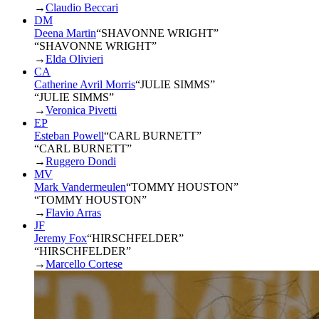
→
Claudio Beccari
DM
Deena Martin
“
SHAVONNE WRIGHT
”
“SHAVONNE WRIGHT”
→
Elda Olivieri
CA
Catherine Avril Morris
“
JULIE SIMMS
”
“JULIE SIMMS”
→
Veronica Pivetti
EP
Esteban Powell
“
CARL BURNETT
”
“CARL BURNETT”
→
Ruggero Dondi
MV
Mark Vandermeulen
“
TOMMY HOUSTON
”
“TOMMY HOUSTON”
→
Flavio Arras
JF
Jeremy Fox
“
HIRSCHFELDER
”
“HIRSCHFELDER”
→
Marcello Cortese