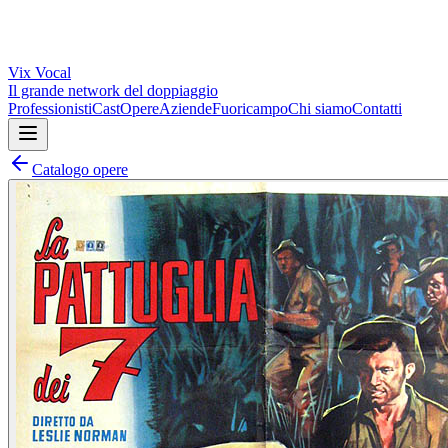
Vix
Vocal
Il grande network del doppiaggio
Professionisti
Cast
Opere
Aziende
Fuoricampo
Chi siamo
Contatti
Catalogo opere