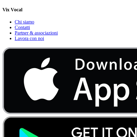
Vix Vocal
Chi siamo
Contatti
Partner & associazioni
Lavora con noi