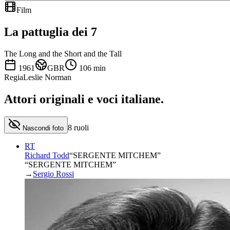
Film
La pattuglia dei 7
The Long and the Short and the Tall
1961
GBR
106
min
Regia
Leslie Norman
Attori originali e
voci italiane
.
8
ruoli
Nascondi foto
RT
Richard Todd
“
SERGENTE MITCHEM
”
“SERGENTE MITCHEM”
→
Sergio Rossi