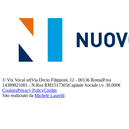
© Vix Vocal srl
|
Via Decio Filipponi, 12 - 00136 Roma
|
P.iva
14389821001 - N.Rea RM1517365
|
Capitale Sociale i.v. 30.000€
Cookies
Privacy Policy
Credits
Sito realizzato da
Michele Laurelli