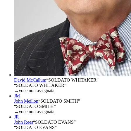
David McCallum
“
SOLDATO WHITAKER
”
“SOLDATO WHITAKER”
→
voce non assegnata
JM
John Meillon
“
SOLDATO SMITH
”
“SOLDATO SMITH”
→
voce non assegnata
JR
John Rees
“
SOLDATO EVANS
”
“SOLDATO EVANS”