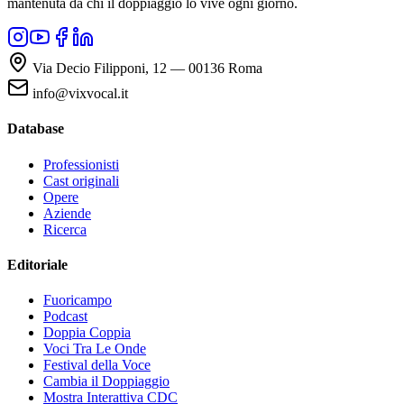
mantenuta da chi il doppiaggio lo vive ogni giorno.
Via Decio Filipponi, 12 — 00136 Roma
info@vixvocal.it
Database
Professionisti
Cast originali
Opere
Aziende
Ricerca
Editoriale
Fuoricampo
Podcast
Doppia Coppia
Voci Tra Le Onde
Festival della Voce
Cambia il Doppiaggio
Mostra Interattiva CDC