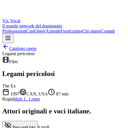
Vix
Vocal
Il grande network del doppiaggio
Professionisti
Cast
Opere
Aziende
Fuoricampo
Chi siamo
Contatti
Catalogo opere
Legami pericolosi
Film
Legami pericolosi
The Ex
1997
CAN, USA
87
min
Regia
Mark L. Lester
Attori originali e
voci italiane
.
6
ruoli
Nascondi foto