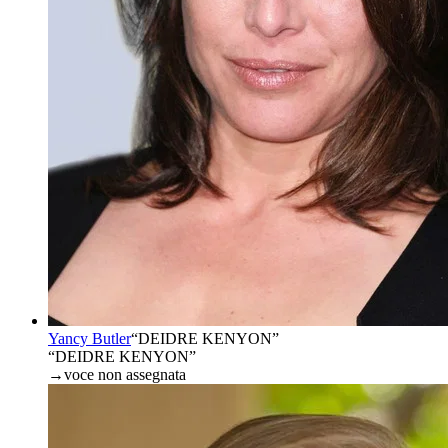
Yancy Butler
“
DEIDRE KENYON
”
“DEIDRE KENYON”
→
voce non assegnata