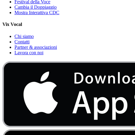
Festival della Voce
Cambia il Doppiaggio
Mostra Interattiva CDC
Vix Vocal
Chi siamo
Contatti
Partner & associazioni
Lavora con noi