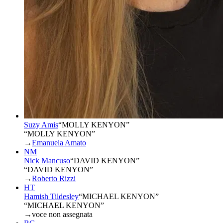
Suzy Amis
“
MOLLY KENYON
”
“MOLLY KENYON”
→
Emanuela Amato
NM
Nick Mancuso
“
DAVID KENYON
”
“DAVID KENYON”
→
Roberto Rizzi
HT
Hamish Tildesley
“
MICHAEL KENYON
”
“MICHAEL KENYON”
→
voce non assegnata