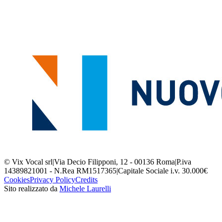
© Vix Vocal srl
|
Via Decio Filipponi, 12 - 00136 Roma
|
P.iva
14389821001 - N.Rea RM1517365
|
Capitale Sociale i.v. 30.000€
Cookies
Privacy Policy
Credits
Sito realizzato da
Michele Laurelli