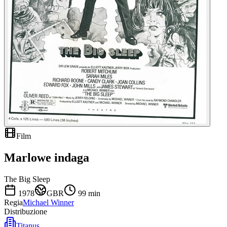
Film
Marlowe indaga
The Big Sleep
1978
GBR
99
min
Regia
Michael Winner
Distribuzione
Titanus