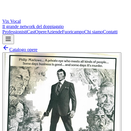
Vix
Vocal
Il grande network del doppiaggio
Professionisti
Cast
Opere
Aziende
Fuoricampo
Chi siamo
Contatti
Catalogo opere