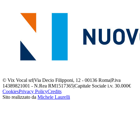
© Vix Vocal srl
|
Via Decio Filipponi, 12 - 00136 Roma
|
P.iva
14389821001 - N.Rea RM1517365
|
Capitale Sociale i.v. 30.000€
Cookies
Privacy Policy
Credits
Sito realizzato da
Michele Laurelli