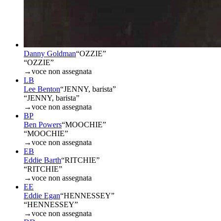
Danny Goldman
“
OZZIE
”
“OZZIE”
→
voce non assegnata
LB
Lee Benton
“
JENNY, barista
”
“JENNY, barista”
→
voce non assegnata
BP
Ben Powers
“
MOOCHIE
”
“MOOCHIE”
→
voce non assegnata
EB
Eddie Barth
“
RITCHIE
”
“RITCHIE”
→
voce non assegnata
EE
Eddie Egan
“
HENNESSEY
”
“HENNESSEY”
→
voce non assegnata