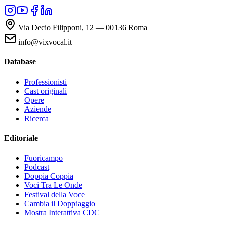
Via Decio Filipponi, 12 — 00136 Roma
info@vixvocal.it
Database
Professionisti
Cast originali
Opere
Aziende
Ricerca
Editoriale
Fuoricampo
Podcast
Doppia Coppia
Voci Tra Le Onde
Festival della Voce
Cambia il Doppiaggio
Mostra Interattiva CDC