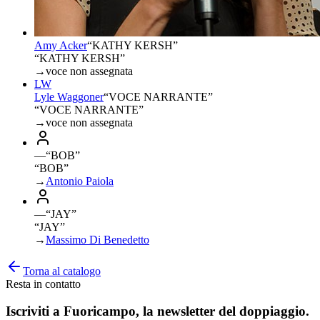
Amy Acker
“
KATHY KERSH
”
“KATHY KERSH”
→
voce non assegnata
LW
Lyle Waggoner
“
VOCE NARRANTE
”
“VOCE NARRANTE”
→
voce non assegnata
—
“
BOB
”
“BOB”
→
Antonio Paiola
—
“
JAY
”
“JAY”
→
Massimo Di Benedetto
Torna al catalogo
Resta in contatto
Iscriviti a
Fuoricampo
, la newsletter del doppiaggio.