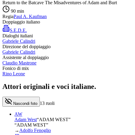
Return to the Batcave The Misadventures of Adam and Burt
90
min
Regia
Paul A. Kaufman
Doppiaggio italiano
S.E.D.E.
Dialoghi italiani
Gabriele Calindri
Direzione del doppiaggio
Gabriele Calindri
Assistente al doppiaggio
Claudio Mastrone
Fonico di mix
Rino Leone
Attori originali e
voci italiane
.
13
ruoli
Nascondi foto
AW
Adam West
“
ADAM WEST
”
“ADAM WEST”
→
Adolfo Fenoglio