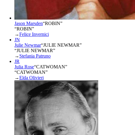
Jason Marsden
“
ROBIN
”
“ROBIN”
→
Felice Invernici
JN
Julie Newmar
“
JULIE NEWMAR
”
“JULIE NEWMAR”
→
Stefania Patruno
JR
Julia Rose
“
CATWOMAN
”
“CATWOMAN”
→
Elda Olivieri