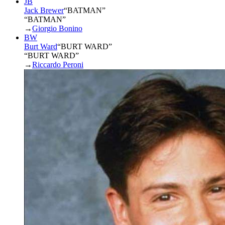
JB
Jack Brewer
“
BATMAN
”
“BATMAN”
→
Giorgio Bonino
BW
Burt Ward
“
BURT WARD
”
“BURT WARD”
→
Riccardo Peroni