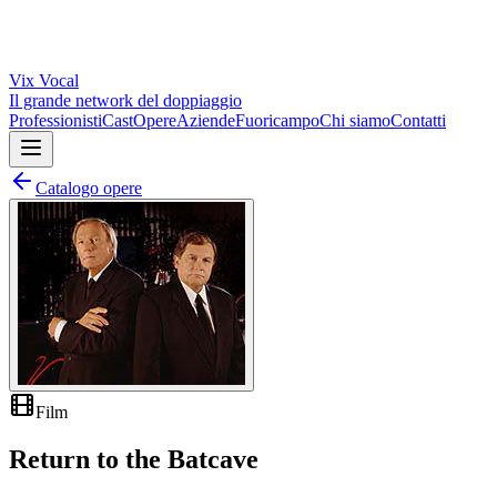
Vix
Vocal
Il grande network del doppiaggio
Professionisti
Cast
Opere
Aziende
Fuoricampo
Chi siamo
Contatti
Catalogo opere
Film
Return to the Batcave