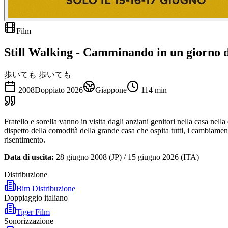
Film
Still Walking - Camminando in un giorno d
歩いても 歩いても
2008
Doppiato
2026
Giappone
114
min
Fratello e sorella vanno in visita dagli anziani genitori nella casa ne
dispetto della comodità della grande casa che ospita tutti, i cambiament
risentimento.
Data di uscita:
28 giugno 2008 (JP) / 15 giugno 2026 (ITA)
Distribuzione
Bim Distribuzione
Doppiaggio italiano
Tiger Film
Sonorizzazione