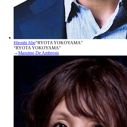
Hiroshi Abe
“
RYOTA YOKOYAMA
”
“RYOTA YOKOYAMA”
→
Massimo De Ambrosis