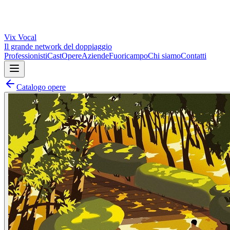
Vix
Vocal
Il grande network del doppiaggio
Professionisti
Cast
Opere
Aziende
Fuoricampo
Chi siamo
Contatti
Catalogo opere