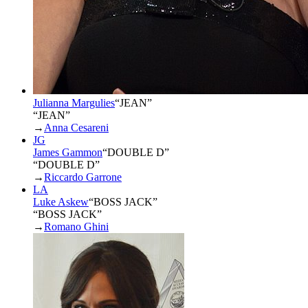
Julianna Margulies
“
JEAN
”
“JEAN”
→
Anna Cesareni
JG
James Gammon
“
DOUBLE D
”
“DOUBLE D”
→
Riccardo Garrone
LA
Luke Askew
“
BOSS JACK
”
“BOSS JACK”
→
Romano Ghini