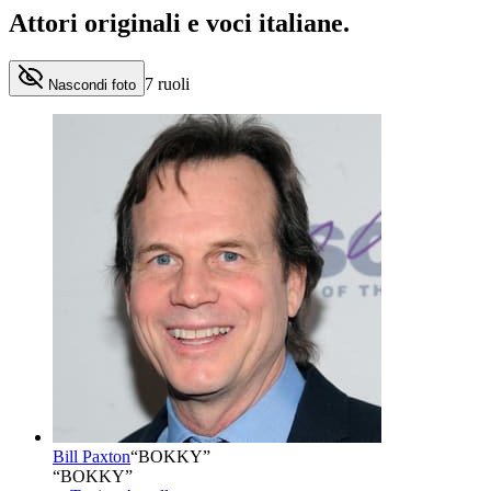
Attori originali e
voci italiane
.
7
ruoli
Nascondi foto
Bill Paxton
“
BOKKY
”
“BOKKY”