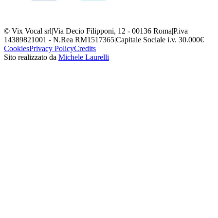
© Vix Vocal srl
|
Via Decio Filipponi, 12 - 00136 Roma
|
P.iva
14389821001 - N.Rea RM1517365
|
Capitale Sociale i.v. 30.000€
Cookies
Privacy Policy
Credits
Sito realizzato da
Michele Laurelli