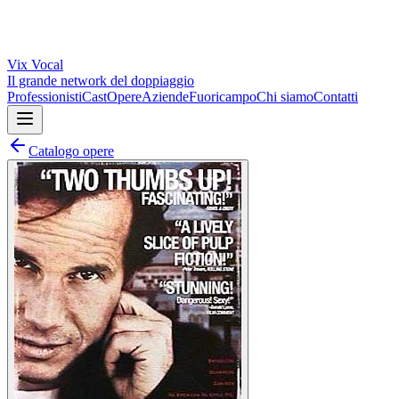
Vix
Vocal
Il grande network del doppiaggio
Professionisti
Cast
Opere
Aziende
Fuoricampo
Chi siamo
Contatti
Catalogo opere