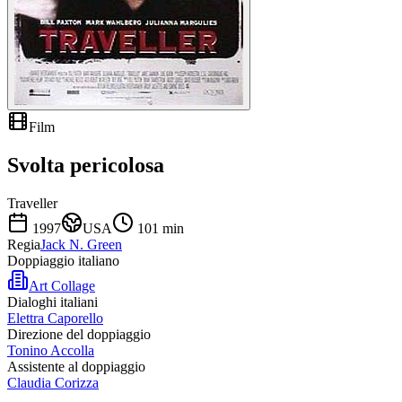
Film
Svolta pericolosa
Traveller
1997
USA
101
min
Regia
Jack N. Green
Doppiaggio italiano
Art Collage
Dialoghi italiani
Elettra Caporello
Direzione del doppiaggio
Tonino Accolla
Assistente al doppiaggio
Claudia Corizza