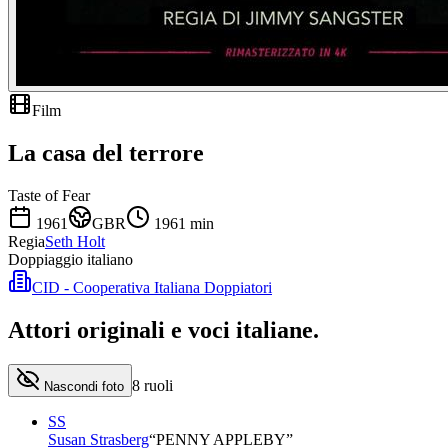
Film
La casa del terrore
Taste of Fear
1961
GBR
1961
min
Regia
Seth Holt
Doppiaggio italiano
CID - Cooperativa Italiana Doppiatori
Attori originali e
voci italiane
.
8
ruoli
Nascondi foto
SS
Susan Strasberg
“
PENNY APPLEBY
”