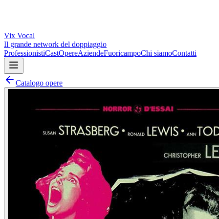
Vix
Vocal
Il grande network del doppiaggio
Professionisti
Cast
Opere
Aziende
Fuoricampo
Chi siamo
Contatti
Catalogo opere