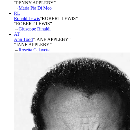
“PENNY APPLEBY”
→
Maria Pia Di Meo
RL
Ronald Lewis
“
ROBERT LEWIS
”
“ROBERT LEWIS”
→
Giuseppe Rinaldi
AT
Ann Todd
“
JANE APPLEBY
”
“JANE APPLEBY”
→
Rosetta Calavetta