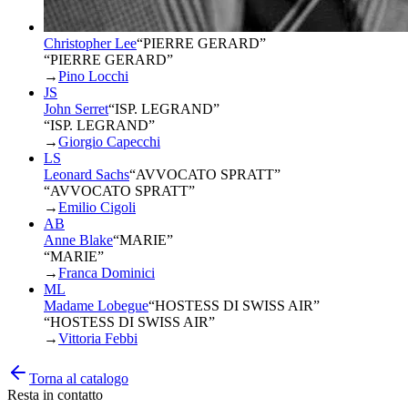
Christopher Lee
“
PIERRE GERARD
”
“PIERRE GERARD”
→
Pino Locchi
JS
John Serret
“
ISP. LEGRAND
”
“ISP. LEGRAND”
→
Giorgio Capecchi
LS
Leonard Sachs
“
AVVOCATO SPRATT
”
“AVVOCATO SPRATT”
→
Emilio Cigoli
AB
Anne Blake
“
MARIE
”
“MARIE”
→
Franca Dominici
ML
Madame Lobegue
“
HOSTESS DI SWISS AIR
”
“HOSTESS DI SWISS AIR”
→
Vittoria Febbi
Torna al catalogo
Resta in contatto