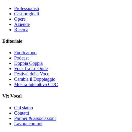
Professionisti
Cast originali
Opere
Aziende
Ricerca
Editoriale
Fuoricampo
Podcast
Doppia Coppia
Voci Tra Le Onde
Festival della Voce
Cambia il Doppiaggio
Mostra Interattiva CDC
Vix Vocal
Chi siamo
Contatti
Partner & associazioni
Lavora con noi