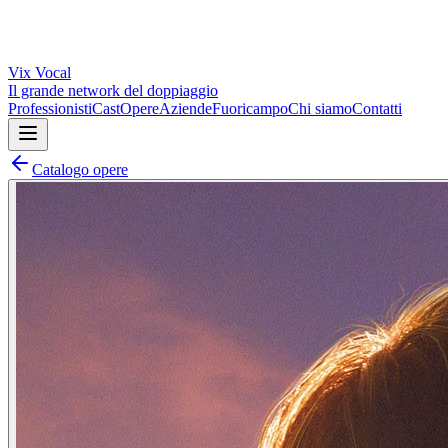
Vix
Vocal
Il grande network del doppiaggio
Professionisti
Cast
Opere
Aziende
Fuoricampo
Chi siamo
Contatti
Catalogo opere