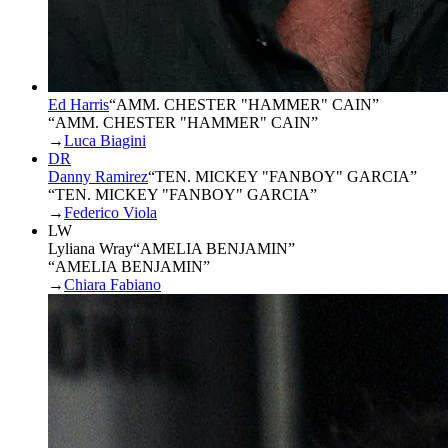
Ed Harris
“
AMM. CHESTER "HAMMER" CAIN
”
“AMM. CHESTER "HAMMER" CAIN”
→
Luca Biagini
DR
Danny Ramirez
“
TEN. MICKEY "FANBOY" GARCIA
”
“TEN. MICKEY "FANBOY" GARCIA”
→
Federico Viola
LW
Lyliana Wray
“
AMELIA BENJAMIN
”
“AMELIA BENJAMIN”
→
Chiara Fabiano