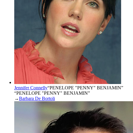
Jennifer Connelly
“
PENELOPE "PENNY" BENJAMIN
”
“PENELOPE "PENNY" BENJAMIN”
→
Barbara De Bortoli