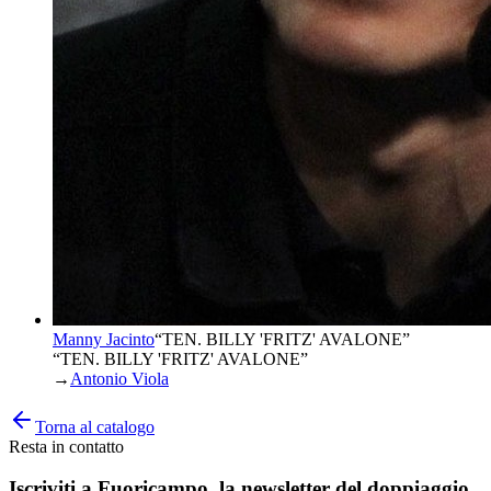
Manny Jacinto
“
TEN. BILLY 'FRITZ' AVALONE
”
“TEN. BILLY 'FRITZ' AVALONE”
→
Antonio Viola
Torna al catalogo
Resta in contatto
Iscriviti a
Fuoricampo
, la newsletter del doppiaggio.