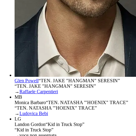
Glen Powell
“
TEN. JAKE "HANGMAN" SERESIN
”
“TEN. JAKE "HANGMAN" SERESIN”
→
Raffaele Carpentieri
MB
Monica Barbaro
“
TEN. NATASHA '"HOENIX" TRACE
”
“TEN. NATASHA '"HOENIX" TRACE”
→
Ludovica Bebi
LG
Landon Gordon
“
Kid in Truck Stop
”
“Kid in Truck Stop”
→
voce non assegnata