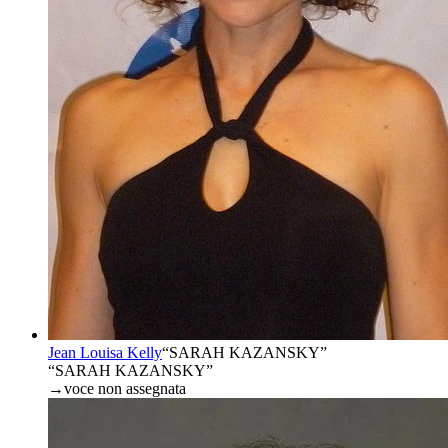
Jean Louisa Kelly
“
SARAH KAZANSKY
”
“SARAH KAZANSKY”
→
voce non assegnata