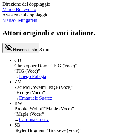
Direzione del doppiaggio
Marco Benevento
Assistente al doppiaggio
Marisol Mingarelli
Attori originali e
voci italiane
.
8
ruoli
Nascondi foto
CD
Christopher Downs
“
FIG (Voce)
”
“FIG (Voce)”
→
Diego Follega
ZM
Zac McDowell
“
Hedge (Voce)
”
“Hedge (Voce)”
→
Emanuele Suarez
BW
Brooke Wolloff
“
Maple (Voce)
”
“Maple (Voce)”
→
Carolina Gusev
SB
Skyler Brigmann
“
Buckeye (Voce)
”