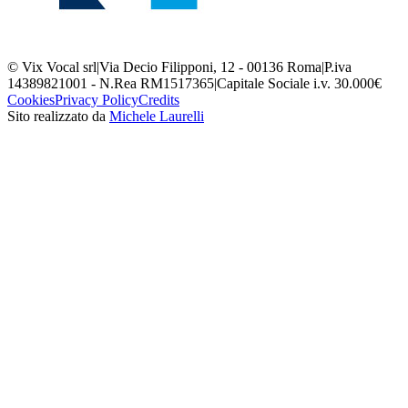
© Vix Vocal srl
|
Via Decio Filipponi, 12 - 00136 Roma
|
P.iva
14389821001 - N.Rea RM1517365
|
Capitale Sociale i.v. 30.000€
Cookies
Privacy Policy
Credits
Sito realizzato da
Michele Laurelli