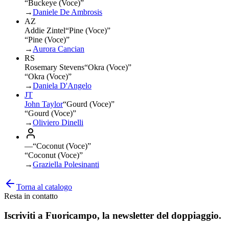
“Buckeye (Voce)”
→
Daniele De Ambrosis
AZ
Addie Zintel
“
Pine (Voce)
”
“Pine (Voce)”
→
Aurora Cancian
RS
Rosemary Stevens
“
Okra (Voce)
”
“Okra (Voce)”
→
Daniela D'Angelo
JT
John Taylor
“
Gourd (Voce)
”
“Gourd (Voce)”
→
Oliviero Dinelli
—
“
Coconut (Voce)
”
“Coconut (Voce)”
→
Graziella Polesinanti
Torna al catalogo
Resta in contatto
Iscriviti a
Fuoricampo
, la newsletter del doppiaggio.