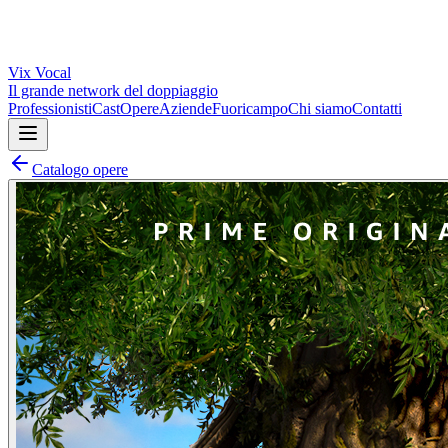
Vix
Vocal
Il grande network del doppiaggio
Professionisti
Cast
Opere
Aziende
Fuoricampo
Chi siamo
Contatti
Catalogo opere