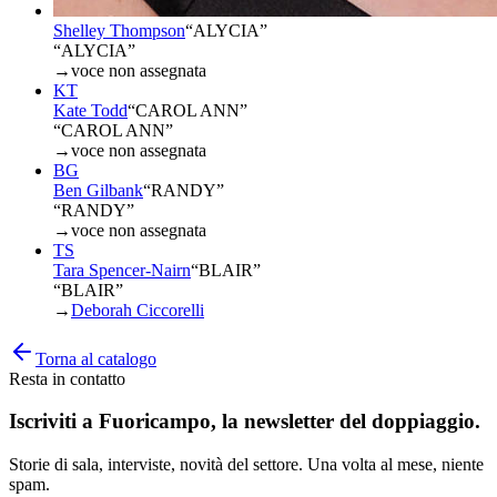
Shelley Thompson
“
ALYCIA
”
“ALYCIA”
→
voce non assegnata
KT
Kate Todd
“
CAROL ANN
”
“CAROL ANN”
→
voce non assegnata
BG
Ben Gilbank
“
RANDY
”
“RANDY”
→
voce non assegnata
TS
Tara Spencer-Nairn
“
BLAIR
”
“BLAIR”
→
Deborah Ciccorelli
Torna al catalogo
Resta in contatto
Iscriviti a
Fuoricampo
, la newsletter del doppiaggio.
Storie di sala, interviste, novità del settore. Una volta al mese, niente
spam.