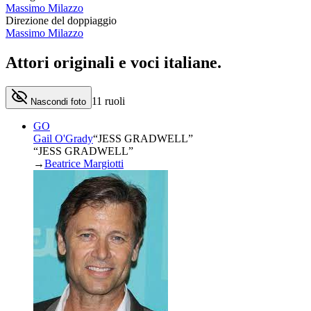
Massimo Milazzo
Direzione del doppiaggio
Massimo Milazzo
Attori originali e
voci italiane
.
11
ruoli
Nascondi foto
GO
Gail O'Grady
“
JESS GRADWELL
”
“JESS GRADWELL”
→
Beatrice Margiotti