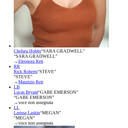
Chelsea Hobbs
“
SARA GRADWELL
”
“SARA GRADWELL”
→
Eleonora Reti
RR
Rick Roberts
“
STEVE
”
“STEVE”
→
Maurizio Reti
LB
Lucas Bryant
“
GABE EMERSON
”
“GABE EMERSON”
→
voce non assegnata
LL
Larissa Laskin
“
MEGAN
”
“MEGAN”
→
voce non assegnata