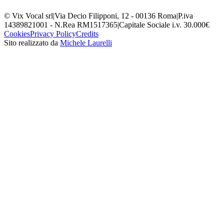
© Vix Vocal srl
|
Via Decio Filipponi, 12 - 00136 Roma
|
P.iva
14389821001 - N.Rea RM1517365
|
Capitale Sociale i.v. 30.000€
Cookies
Privacy Policy
Credits
Sito realizzato da
Michele Laurelli