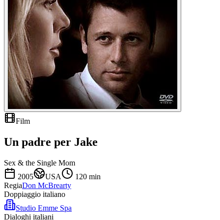
Film
Un padre per Jake
Sex & the Single Mom
2005
USA
120
min
Regia
Don McBrearty
Doppiaggio italiano
Studio Emme Spa
Dialoghi italiani