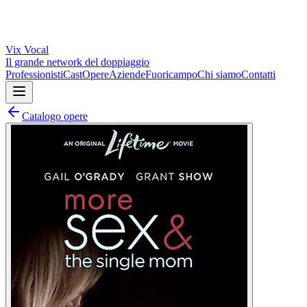
Vix
Vocal
Il grande network del doppiaggio
Professionisti
Cast
Opere
Aziende
Fuoricampo
Chi siamo
Contatti
Catalogo opere