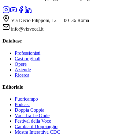
Via Decio Filipponi, 12 — 00136 Roma
info@vixvocal.it
Database
Professionisti
Cast originali
Opere
Aziende
Ricerca
Editoriale
Fuoricampo
Podcast
Doppia Coppia
Voci Tra Le Onde
Festival della Voce
Cambia il Doppiaggio
Mostra Interattiva CDC