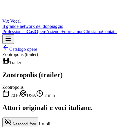
Vix
Vocal
Il grande network del doppiaggio
Professionisti
Cast
Opere
Aziende
Fuoricampo
Chi siamo
Contatti
Catalogo opere
Zootropolis (trailer)
Trailer
Zootropolis (trailer)
Zootropolis
2016
USA
2
min
Attori originali e
voci italiane
.
1
ruoli
Nascondi foto