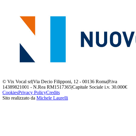
© Vix Vocal srl
|
Via Decio Filipponi, 12 - 00136 Roma
|
P.iva
14389821001 - N.Rea RM1517365
|
Capitale Sociale i.v. 30.000€
Cookies
Privacy Policy
Credits
Sito realizzato da
Michele Laurelli