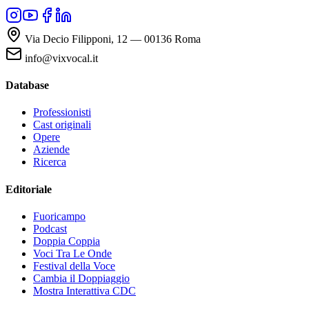
Via Decio Filipponi, 12 — 00136 Roma
info@vixvocal.it
Database
Professionisti
Cast originali
Opere
Aziende
Ricerca
Editoriale
Fuoricampo
Podcast
Doppia Coppia
Voci Tra Le Onde
Festival della Voce
Cambia il Doppiaggio
Mostra Interattiva CDC