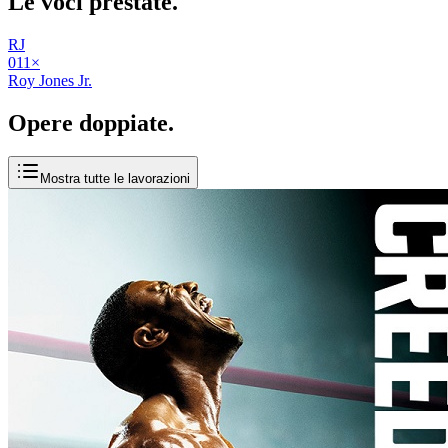
Le voci
prestate
.
RJ
01
1
×
Roy Jones Jr.
Opere
doppiate
.
Mostra tutte le lavorazioni