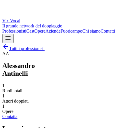
Vix
Vocal
Il grande network del doppiaggio
Professionisti
Cast
Opere
Aziende
Fuoricampo
Chi siamo
Contatti
Tutti i professionisti
AA
Alessandro
Antinelli
1
Ruoli totali
1
Attori doppiati
1
Opere
Contatta