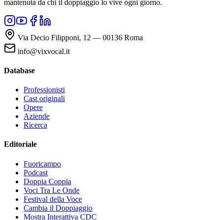
mantenuta da chi il doppiaggio lo vive ogni giorno.
Via Decio Filipponi, 12 — 00136 Roma
info@vixvocal.it
Database
Professionisti
Cast originali
Opere
Aziende
Ricerca
Editoriale
Fuoricampo
Podcast
Doppia Coppia
Voci Tra Le Onde
Festival della Voce
Cambia il Doppiaggio
Mostra Interattiva CDC