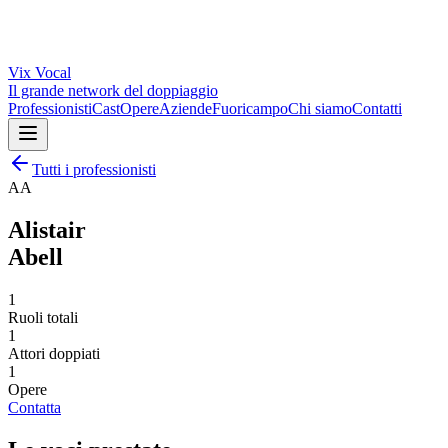
Vix
Vocal
Il grande network del doppiaggio
Professionisti
Cast
Opere
Aziende
Fuoricampo
Chi siamo
Contatti
Tutti i professionisti
AA
Alistair
Abell
1
Ruoli totali
1
Attori doppiati
1
Opere
Contatta