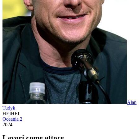
Alan
Tudyk
HEIHEI
Oceania 2
2024
Lavori come
attore
.