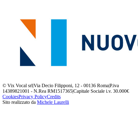
© Vix Vocal srl
|
Via Decio Filipponi, 12 - 00136 Roma
|
P.iva
14389821001 - N.Rea RM1517365
|
Capitale Sociale i.v. 30.000€
Cookies
Privacy Policy
Credits
Sito realizzato da
Michele Laurelli