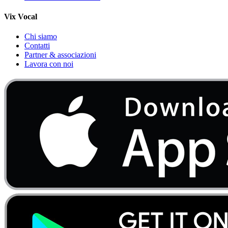
Vix Vocal
Chi siamo
Contatti
Partner & associazioni
Lavora con noi