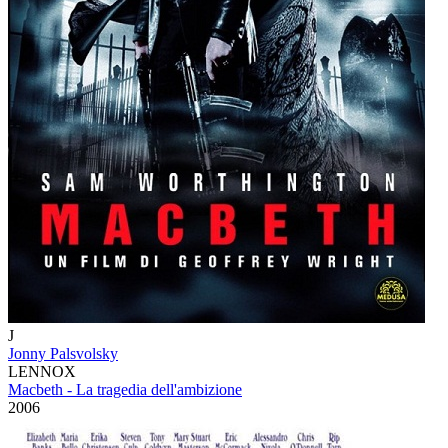
J
Jonny Palsvolsky
LENNOX
Macbeth - La tragedia dell'ambizione
2006