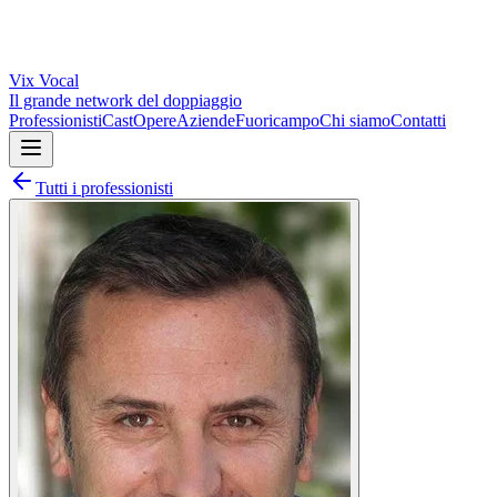
Vix
Vocal
Il grande network del doppiaggio
Professionisti
Cast
Opere
Aziende
Fuoricampo
Chi siamo
Contatti
Tutti i professionisti