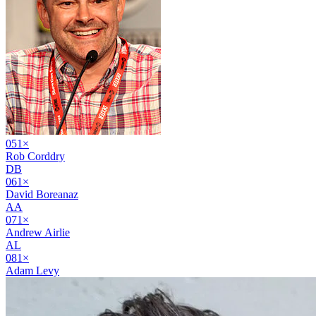
05
1
×
Rob Corddry
DB
06
1
×
David Boreanaz
AA
07
1
×
Andrew Airlie
AL
08
1
×
Adam Levy