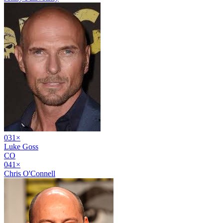
03
1
×
Luke Goss
CO
04
1
×
Chris O'Connell