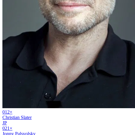
01
2
×
Christian Slater
JP
02
1
×
Jonny Palsvolsky