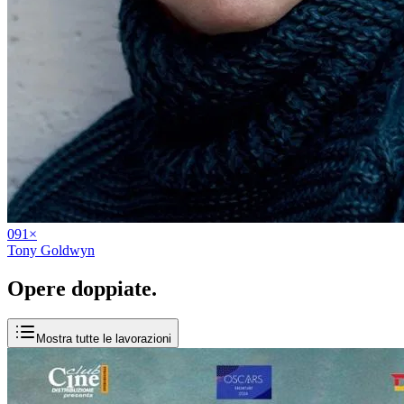
09
1
×
Tony Goldwyn
Opere
doppiate
.
Mostra tutte le lavorazioni