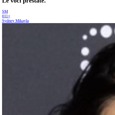
Le voci
prestate
.
SM
01
1
×
Sydney Mikayla