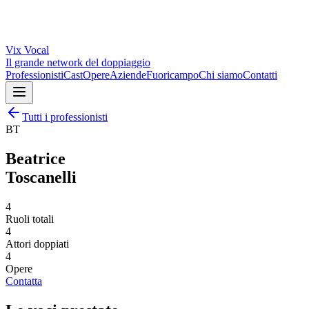
Vix
Vocal
Il grande network del doppiaggio
Professionisti
Cast
Opere
Aziende
Fuoricampo
Chi siamo
Contatti
Tutti i professionisti
BT
Beatrice
Toscanelli
4
Ruoli totali
4
Attori doppiati
4
Opere
Contatta