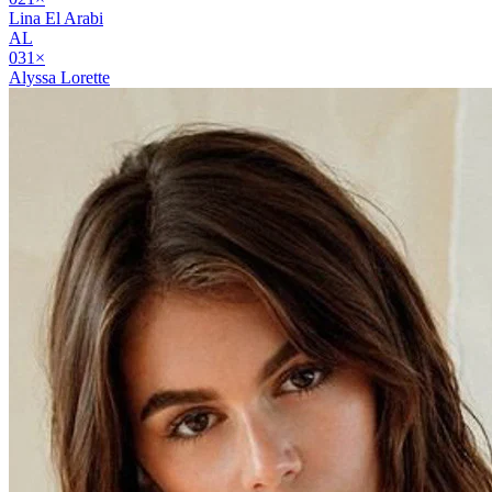
Lina El Arabi
AL
03
1
×
Alyssa Lorette