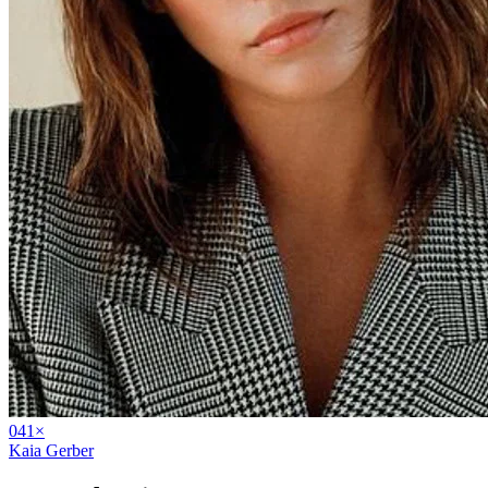
04
1
×
Kaia Gerber