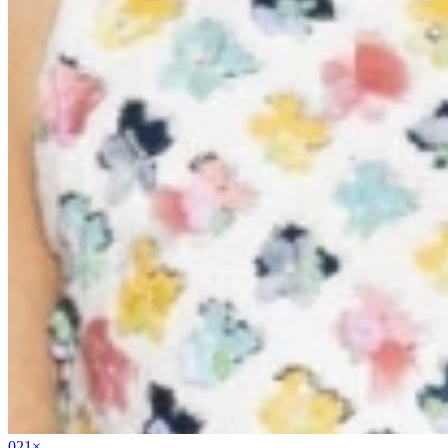
02
1
×