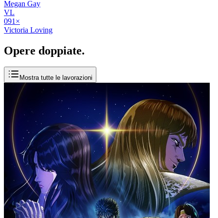
Megan Gay
VL
09
1
×
Victoria Loving
Opere
doppiate
.
Mostra tutte le lavorazioni