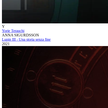
Y
Yorie Terauchi
ANNA SIGURDSSON
Lupin III - Una storia senza fine
2021