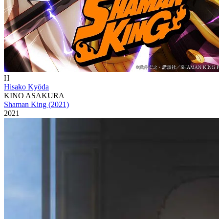
H
Hisako Kyōda
KINO ASAKURA
Shaman King (2021)
2021