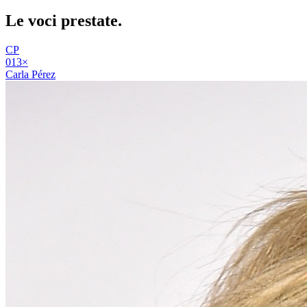
Le voci
prestate
.
CP
01
3
×
Carla Pérez