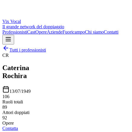
Vix
Vocal
Il grande network del doppiaggio
Professionisti
Cast
Opere
Aziende
Fuoricampo
Chi siamo
Contatti
Tutti i professionisti
CR
Caterina
Rochira
13/07/1949
106
Ruoli totali
89
Attori doppiati
92
Opere
Contatta