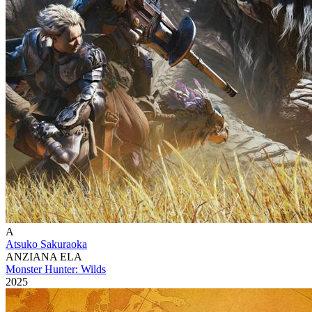
A
Atsuko Sakuraoka
ANZIANA ELA
Monster Hunter: Wilds
2025