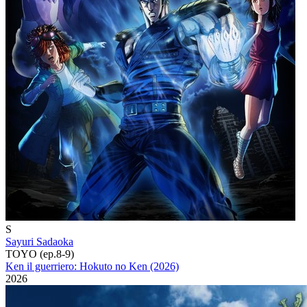
S
Sayuri Sadaoka
TOYO (ep.8-9)
Ken il guerriero: Hokuto no Ken (2026)
2026