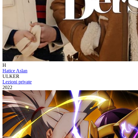
H
Hatice Aslan
ULKER
Lezioni private
2022