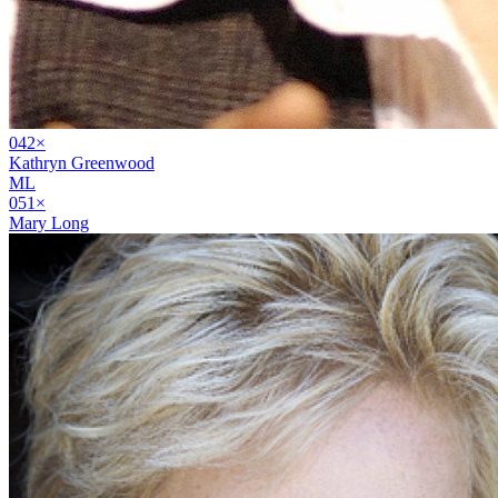
04
2
×
Kathryn Greenwood
ML
05
1
×
Mary Long