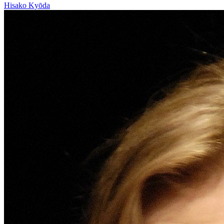
Hisako Kyōda