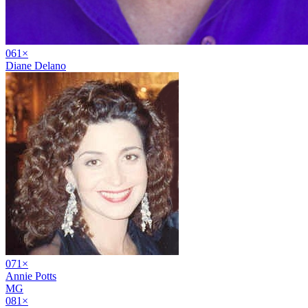
06
1
×
Diane Delano
07
1
×
Annie Potts
MG
08
1
×