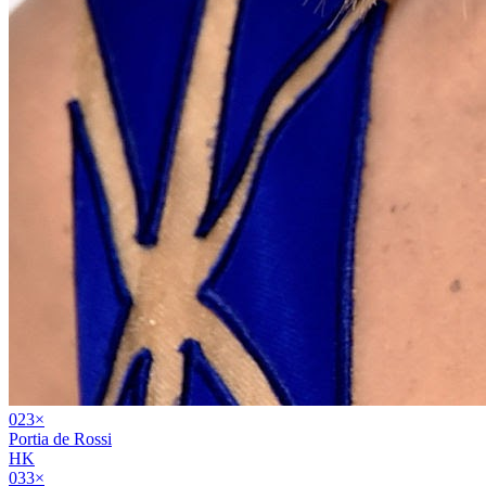
02
3
×
Portia de Rossi
HK
03
3
×