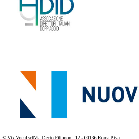
© Vix Vocal srl
|
Via Decio Filipponi, 12 - 00136 Roma
|
P.iva