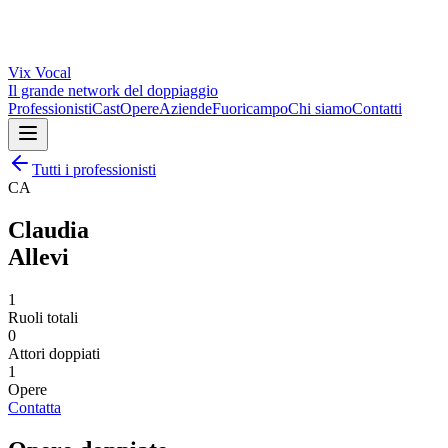
Vix
Vocal
Il grande network del doppiaggio
Professionisti
Cast
Opere
Aziende
Fuoricampo
Chi siamo
Contatti
Tutti i professionisti
CA
Claudia
Allevi
1
Ruoli totali
0
Attori doppiati
1
Opere
Contatta