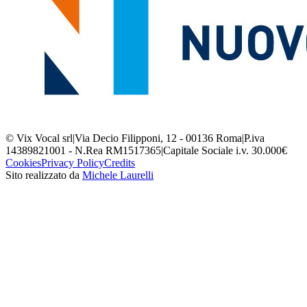
© Vix Vocal srl
|
Via Decio Filipponi, 12 - 00136 Roma
|
P.iva
14389821001 - N.Rea RM1517365
|
Capitale Sociale i.v. 30.000€
Cookies
Privacy Policy
Credits
Sito realizzato da
Michele Laurelli