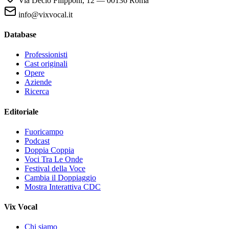
Via Decio Filipponi, 12 — 00136 Roma
info@vixvocal.it
Database
Professionisti
Cast originali
Opere
Aziende
Ricerca
Editoriale
Fuoricampo
Podcast
Doppia Coppia
Voci Tra Le Onde
Festival della Voce
Cambia il Doppiaggio
Mostra Interattiva CDC
Vix Vocal
Chi siamo