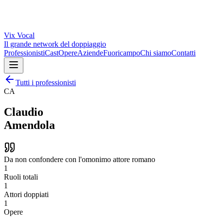
Vix
Vocal
Il grande network del doppiaggio
Professionisti
Cast
Opere
Aziende
Fuoricampo
Chi siamo
Contatti
Tutti i professionisti
CA
Claudio
Amendola
Da non confondere con l'omonimo attore romano
1
Ruoli totali
1
Attori doppiati
1
Opere