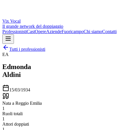
Vix
Vocal
Il grande network del doppiaggio
Professionisti
Cast
Opere
Aziende
Fuoricampo
Chi siamo
Contatti
Tutti i professionisti
EA
Edmonda
Aldini
15/03/1934
Nata a Reggio Emilia
1
Ruoli totali
1
Attori doppiati
1