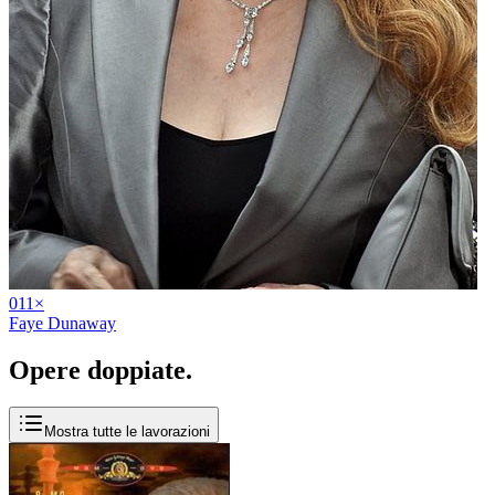
01
1
×
Faye Dunaway
Opere
doppiate
.
Mostra tutte le lavorazioni