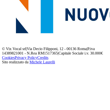
© Vix Vocal srl
|
Via Decio Filipponi, 12 - 00136 Roma
|
P.iva
14389821001 - N.Rea RM1517365
|
Capitale Sociale i.v. 30.000€
Cookies
Privacy Policy
Credits
Sito realizzato da
Michele Laurelli