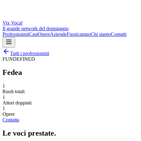
Vix
Vocal
Il grande network del doppiaggio
Professionisti
Cast
Opere
Aziende
Fuoricampo
Chi siamo
Contatti
Tutti i professionisti
FUNDEFINED
Fedea
1
Ruoli totali
1
Attori doppiati
1
Opere
Contatta
Le voci
prestate
.