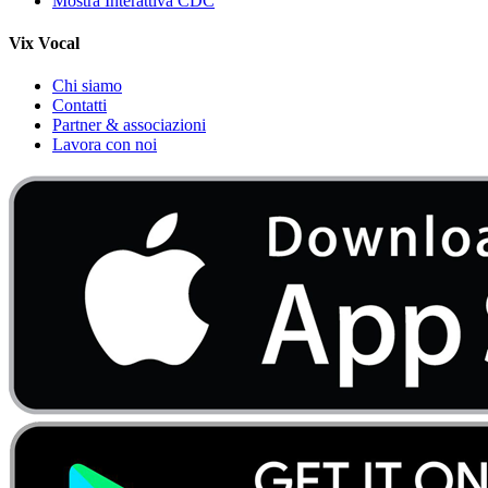
Mostra Interattiva CDC
Vix Vocal
Chi siamo
Contatti
Partner & associazioni
Lavora con noi