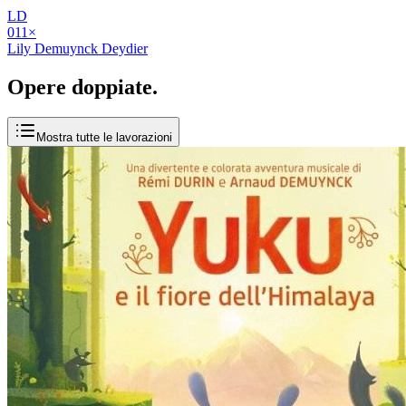
LD
01
1
×
Lily Demuynck Deydier
Opere
doppiate
.
Mostra tutte le lavorazioni