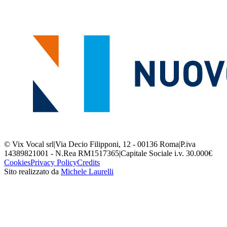
© Vix Vocal srl
|
Via Decio Filipponi, 12 - 00136 Roma
|
P.iva
14389821001 - N.Rea RM1517365
|
Capitale Sociale i.v. 30.000€
Cookies
Privacy Policy
Credits
Sito realizzato da
Michele Laurelli