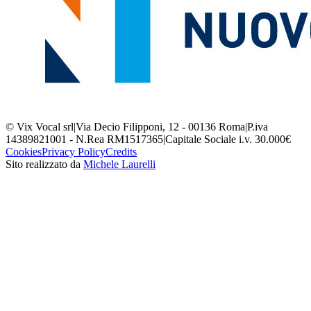
© Vix Vocal srl
|
Via Decio Filipponi, 12 - 00136 Roma
|
P.iva
14389821001 - N.Rea RM1517365
|
Capitale Sociale i.v. 30.000€
Cookies
Privacy Policy
Credits
Sito realizzato da
Michele Laurelli