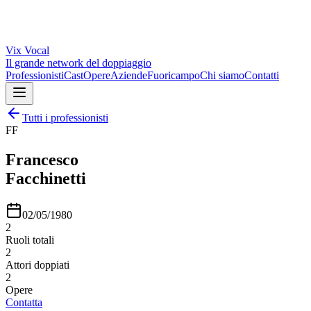
Vix
Vocal
Il grande network del doppiaggio
Professionisti
Cast
Opere
Aziende
Fuoricampo
Chi siamo
Contatti
Tutti i professionisti
FF
Francesco
Facchinetti
02/05/1980
2
Ruoli totali
2
Attori doppiati
2
Opere
Contatta