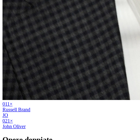
01
1
×
Russell Brand
JO
02
1
×
John Oliver
Opere
doppiate
.