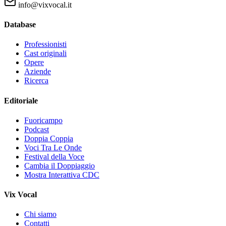
info@vixvocal.it
Database
Professionisti
Cast originali
Opere
Aziende
Ricerca
Editoriale
Fuoricampo
Podcast
Doppia Coppia
Voci Tra Le Onde
Festival della Voce
Cambia il Doppiaggio
Mostra Interattiva CDC
Vix Vocal
Chi siamo
Contatti