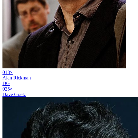
01
8
×
Alan Rickman
DG
02
5
×
Dave Goelz