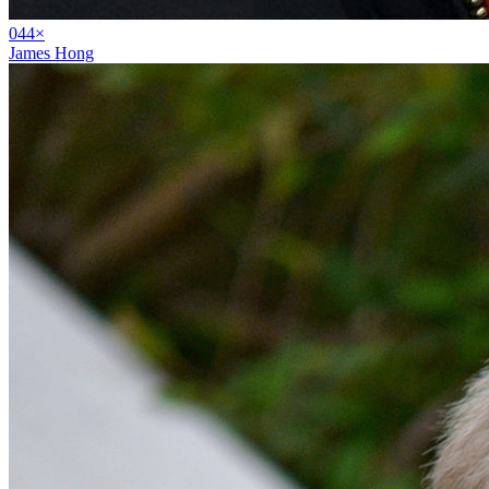
04
4
×
James Hong