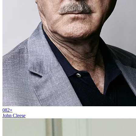
08
2
×
John Cleese