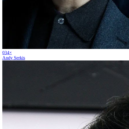
03
4
×
Andy Serkis