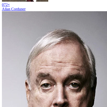
07
2
×
Allan Corduner