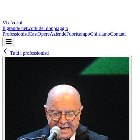
Vix
Vocal
Il grande network del doppiaggio
Professionisti
Cast
Opere
Aziende
Fuoricampo
Chi siamo
Contatti
Tutti i professionisti