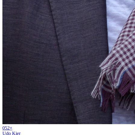
05
2
×
Udo Kier