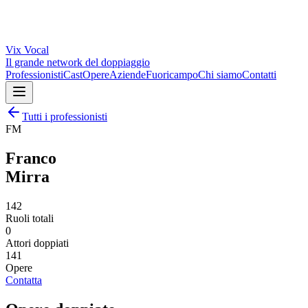
Vix
Vocal
Il grande network del doppiaggio
Professionisti
Cast
Opere
Aziende
Fuoricampo
Chi siamo
Contatti
Tutti i professionisti
FM
Franco
Mirra
142
Ruoli totali
0
Attori doppiati
141
Opere
Contatta