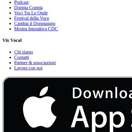
Podcast
Doppia Coppia
Voci Tra Le Onde
Festival della Voce
Cambia il Doppiaggio
Mostra Interattiva CDC
Vix Vocal
Chi siamo
Contatti
Partner & associazioni
Lavora con noi