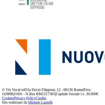
© Vix Vocal srl
|
Via Decio Filipponi, 12 - 00136 Roma
|
P.iva
14389821001 - N.Rea RM1517365
|
Capitale Sociale i.v. 30.000€
Cookies
Privacy Policy
Credits
Sito realizzato da
Michele Laurelli